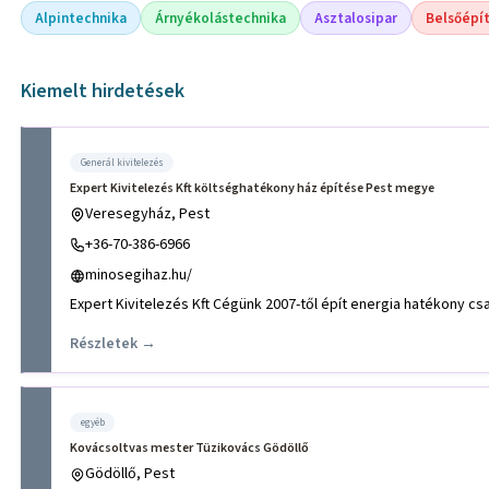
Alpintechnika
Árnyékolástechnika
Asztalosipar
Belsőépí
Kiemelt hirdetések
Generál kivitelezés
Expert Kivitelezés Kft költséghatékony ház építése Pest megye
Veresegyház, Pest
+36-70-386-6966
minosegihaz.hu/
Részletek →
egyéb
Kovácsoltvas mester Tüzikovács Gödöllő
Gödöllő, Pest