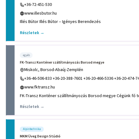
+36-72-451-530
www.illesbutor.hu
Illés Bútor Illés Bútor – Igényes Berendezés
Részletek →
egyéb
FK-Transz Konténer szállítmányozás Borsod megye
Miskolc, Borsod-Abaúj-Zemplén
+36-46-506-833 +36-20-388-7601 +36-20-466-5336 +36-20-474-7
www.fktransz.hu
Részletek →
Alpintechnika
MKM Üveg Design Stúdió