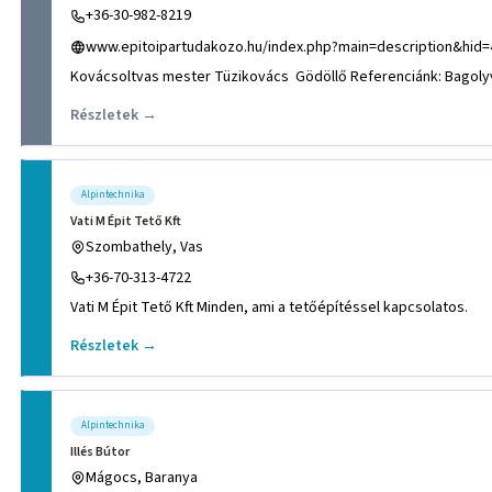
+36-30-982-8219
www.epitoipartudakozo.hu/index.php?main=description&hid=
Részletek →
Alpintechnika
Vati M Épit Tető Kft
Szombathely, Vas
+36-70-313-4722
Vati M Épit Tető Kft Minden, ami a tetőépítéssel kapcsolatos.
Részletek →
Alpintechnika
Illés Bútor
Mágocs, Baranya