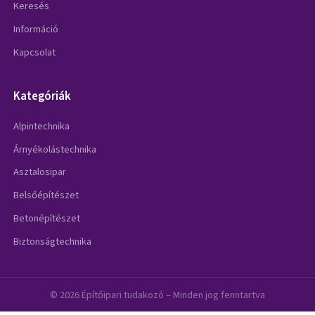
Keresés
Információ
Kapcsolat
Kategóriák
Alpintechnika
Árnyékolástechnika
Asztalosipar
Belsőépítészet
Betonépítészet
Biztonságtechnika
© 2026 Építőipari tudakozó – Minden jog fenntartva