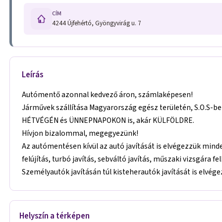
CÍM
4244 Újfehértó, Gyöngyvirág u. 7
Leírás
Autómentő azonnal kedvező áron, számlaképesen!
Járművek szállítása Magyarország egész területén, S.O.S-be
HÉTVÉGÉN és ÜNNEPNAPOKON is, akár KÜLFÖLDRE.
Hívjon bizalommal, megegyezünk!
Az autómentésen kívül az autó javítását is elvégezzük minden
felújítás, turbó javítás, sebváltó javítás, műszaki vizsgára f
Személyautók javításán túl kisteherautók javítását is elvége
Helyszín a térképen