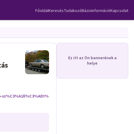
Főoldal
Keresés
TudakozóBázis
Információ
Kapcsolat
Ez itt az Ön bannerének a
tás
helye
9p-sz%C3%A1ll%C3%ADt%