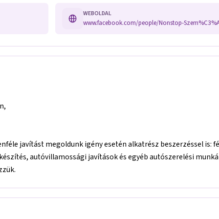
WEBOLDAL
n,
féle javítást megoldunk igény esetén alkatrész beszerzéssel is: fék
elkészítés, autóvillamossági javítások és egyéb autószerelési munkáka
zzük.