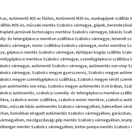
rakodó gép mentés Szabolcs vármegyében, építőipari gép mentés Szabolcs vármegyében, gépek szállítása 2,6 tonnáig Szabolcs vármegyében, műszaki hibás autómentés Újfehértó, balesetben sérült autómentés Újfehértó, árokban vagy nehezen megközelíthető helyen levő autómentés Újfehértó, sárban, homokban elragadt autómentés Újfehértó, garázsban, udvarban nem induló jármű beindítása Újfehértó, targonca mentés Újfehértó, traktor mentés Újfehértó, mezőgazdasági gép mentés Újfehértó, krumpli kombájn mentés Újfehértó, ekék mentése Újfehértó, boronák mentése Újfehértó, úthenger mentés Újfehértó, beton pumpa mentés Újfehértó, emelőgép mentés Újfehértó, rakodó gép mentés Újfehértó, építőipari gép mentés Újfehértó, gépek szállítása 2,6 tonnáig Újfehértó, gyorsszerviz Újfehértó, autómentés Újfehértó, személy- és tehergépkocsi mentése-szállítása Újfehértó, lemerült személygépkocsi mentése Újfehértó, személygépkocsi szállítása Újfehértó, sérült személygépkocsi szállítása Újfehértó, motor szállítása Újfehértó, motor mentése Újfehértó, autómentő Újfehértó, autómentés non-stop Újfehértó, autómentés 0-24 órában Újfehértó, gépkocsi mentés Újfehértó, építőipari kisgép szállítás Újfehértó, Újfehértói gyorsszerviz, Újfehértói autómentés, Újfehértói személy- és tehergépkocsi mentése-szállítása, Újfehértói lemerült személygépkocsi mentése, Újfehértói személygépkocsi szállítása, Újfehértói sérült személygépkocsi szállítása, Újfehértói motor szállítása, Újfehértói motor mentése, Újfehértói autómentő, Újfehértói autómentés non-stop, Újfehértói autómentés 0-24 órában, Újfehértói gépkocsi mentés, Újfehértói építőipari kisgép szállítás, autómentés Újfehértói expressz kiszállással, műszaki mentés Újfehértó, gépek, berendezések, eszközök szállítása 2,6 tonnáig Újfehértó, futóműsérült autó esetén hidraulikus segédkerék Újfehértó, törhető hidraplató járművek biztonságos mentése Újfehértó, bikázás Újfehértó, kerékcsere Újfehértó, kisteherautó mentés Újfehértó, gyorsszerviz Újfehértó, autómentés Újfehértó, személy- és tehergépkocsi mentése-szállítása Újfehértó, lemerült személygépkocsi mentése Újfehértó, személygépkocsi szállítása Újfehértó, sérült személygépkocsi szállítása Újfehértó, motor szállítása Újfehértó, motor mentése Újfehértó, autómentő Újfehértó, autómentés non-stop Újfehértó, autómentés 0-24 órában Újfehértó, gépkocsi mentés Újfehértó, építőipari kisgép szállítás Újfehértó, Újfehértói autómentés, Újfehértói személy- és tehergépkocsi mentése-szállítása, Újfehértói lemerült személygépkocsi mentése, Újfehértói személygépkocsi szállítása, Újfehértói sérült személygépkocsi szállítása, Újfehértói motor szállítása, Újfehértói motor mentése, Újfehértói autómentő, Újfehértói autómentés non-stop, Újfehértói autómentés 0-24 órában, Újfehértói gépkocsi mentés, fékjavításÚjfehértó, kuplung javításÚjfehértó, olajcsere Újfehértó, motorfelújítás Újfehértó, futómű felújítás Újfehértó, turbó javítás Újfehértó, sebváltó javítás Újfehértó, műszaki vizsgára felkészítés Újfehértó, autóvillamossági javítások Újfehértó, egyéb autószerelési munkák Újfehértó, műszaki hibás autómentés Nyíregyháza, balesetben sérült autómentés Nyíregyháza, árokban vagy nehezen megközelíthető helyen levő autómentés Nyíregyháza, sárban, homokban elragadt autómentés Nyíregyháza, garázsban, udvarban nem induló jármű beindítása Nyíregyháza, targonca mentés Nyíregyháza, traktor mentés Nyíregyháza, mezőgazdasági gép mentés Nyíregyháza, krumpli kombájn mentés Nyíregyháza, ekék mentése Nyíregyháza, boronák mentése Nyíregyháza, úthenger mentés Nyíregyháza, beton pumpa mentés Nyíregyháza, emelőgép 