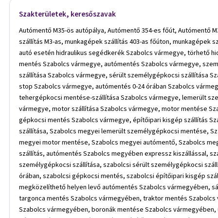
Szakterületek, keresőszavak
Autómentő M35-ös autópálya, Autómentő 354-es főút, Autómentő M3-as, Autómentő 403-as főúton, Autómentő M35-ös, munkagépek szállítás M35-ös autópálya, munkagépek szállítás 354-es főút, munkagépek szállítás M3-as, munkagépek szállítás 403-as főúton, munkagépek szállítás M35-ös, műszaki mentés Szabolcs vármegye, gépek, berendezések, eszközök szállítása 2,6 tonnáig Szabolcs vármegye, futóműsérült autó esetén hidraulikus segédkerék Szabolcs vármegye, törhető hidraplató járművek biztonságos mentése Szabolcs vármegye, bikázás Szabolcs vármegye, kerékcsere Szabolcs vármegye, kisteherautó mentés Szabolcs vármegye, autómentés Szabolcs vármegye, személy- és tehergépkocsi mentése-szállítása Szabolcs vármegye, lemerült személygépkocsi mentése Szabolcs vármegye, személygépkocsi szállítása Szabolcs vármegye, sérült személygépkocsi szállítása Szabolcs vármegye, motor szállítása Szabolcs vármegye, motor mentése Szabolcs vármegye, autómentő Szabolcs vármegye, autómentés non-stop Szabolcs vármegye, autómentés 0-24 órában Szabolcs vármegye, gépkocsi mentés Szabolcs vármegye, építőipari kisgép szállítás Szabolcs vármegye, autómentés Szabolcs vármegye, személy- és tehergépkocsi mentése-szállítása Szabolcs vármegye, lemerült személygépkocsi mentése Szabolcs vármegye, személygépkocsi szállítása Szabolcs vármegye, sérült személygépkocsi szállítása Szabolcs vármegye, motor szállítása Szabolcs vármegye, motor mentése Szabolcs vármegye, autómentő Szabolcs vármegye, autómentés non-stop Szabolcs vármegye, autómentés 0-24 órában Szabolcs vármegye, gépkocsi mentés Szabolcs vármegye, építőipari kisgép szállítás Szabolcs vármegye, Szabolcs megyei gyorsszerviz, Szabolcs megyei autómentés, Szabolcs megyei személy- és tehergépkocsi mentése-szállítása, Szabolcs megyei lemerült személygépkocsi mentése, Szabolcs megyei személygépkocsi szállítása, Szabolcs megyei sérült személygépkocsi szállítása, Szabolcs megyei motor szállítása, Szabolcs megyei motor mentése, Szabolcs megyei autómentő, Szabolcs megyei autómentés non-stop, Szabolcs megyei autómentés 0-24 órában, Szabolcs megyei gépkocsi mentés, Szabolcs megyei építőipari kisgép szállítás, autómentés Szabolcs megyében expressz kiszállással, szabolcsi autómentés, szabolcsi személy- és tehergépkocsi mentése-szállítása, szabolcsi lemerült személygépkocsi mentése, szabolcsi személygépkocsi szállítása, szabolcsi sérült személygépkocsi szállítása, szabolcsi motor szállítása, szabolcsi motor mentése, szabolcsi autómentő, szabolcsi autómentés non-stop, szabolcsi autómentés 0-24 órában, szabolcsi gépkocsi mentés, szabolcsi építőipari kisgép szállítás, műszaki hibás autómentés Szabolcs vármegyében, balesetben sérült autómentés Szabolcs vármegyében, árokban vagy nehezen megközelíthető helyen levő autómentés Szabolcs vármegyében, sárban, homokban elragadt autómentés Szabolcs vármegyében, garázsban, udvarban nem induló jármű beindítása Szabolcs vármegyében, targonca mentés Szabolcs vármegyében, traktor mentés Szabolcs vármegyében, mezőgazdasági gép mentés Szabolcs vármegyében, krumpli kombájn mentés Szabolcs vármegyében, ekék mentése Szabolcs vármegyében, boronák mentése Szabolcs vármegyében, úthenger mentés Szabolcs vármegyében, beton pumpa mentés Szabolcs vármegyében, emelőgép mentés Szabolcs vármegyében, 