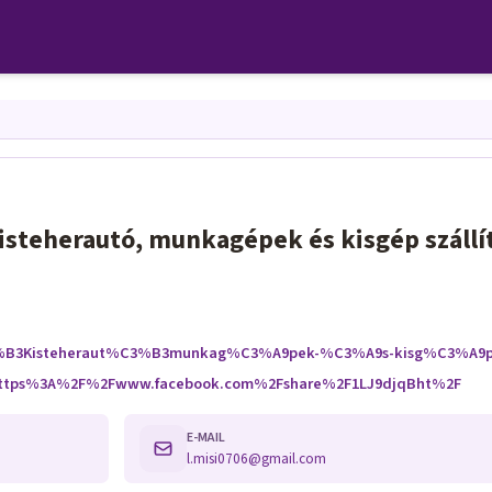
steherautó, munkagépek és kisgép szállí
3%B3Kisteheraut%C3%B3munkag%C3%A9pek-%C3%A9s-kisg%C3%A
l=https%3A%2F%2Fwww.facebook.com%2Fshare%2F1LJ9djqBht%2F
E-MAIL
l.misi0706@gmail.com