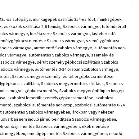
mentés Nyíregyháza, rakodó gép mentés Nyíregyháza, építőipari gép mentés Nyíregyháza, gépek szállítása 2,6 tonnáig Nyíregyháza, gyorsszerviz Nyíregyháza, autómentés Nyíregyháza, személy- és tehergépkocsi mentése-szállítása Nyíregyháza, lemerült személygépkocsi mentése Nyíregyháza, személygépkocsi szállítása Nyíregyháza, sérült személygépkocsi szállítása Nyíregyháza, motor szállítása Nyíregyháza, motor mentése Nyíregyháza, autómentő Nyíregyháza, autómentés non-stop Nyíregyháza, autómentés 0-24 órában Nyíregyháza, gépkocsi mentés Nyíregyháza, építőipari kisgép szállítás Nyíregyháza, Nyíregyházi gyorsszerviz, Nyíregyházi autómentés, Nyíregyházi személy- és tehergépkocsi mentése-szállítása, Nyíregyházi lemerült személygépkocsi mentése, Nyíregyházi személygépkocsi szállítása, Nyíregyházi sérült személygépkocsi szállítása, Nyíregyházi motor szállítása, Nyíregyházi motor mentése, Nyíregyházi autómentő, Nyíregyházi autómentés non-stop, Nyíregyházi autómentés 0-24 órában, Nyíregyházi gépkocsi mentés, Nyíregyházi építőipari kisgép szállítás, autómentés Nyíregyházi expressz kiszállással, műszaki mentés Nyíregyháza, gépek, berendezések, eszközök szállítása 2,6 tonnáig Nyíregyháza, futóműsérült autó esetén hidraulikus segédkerék Nyíregyháza, törhető hidraplató járművek biztonságos mentése Nyíregyháza, bikázás Nyíregyháza, kerékcsere Nyíregyháza, kisteherautó mentés Nyíregyháza, gyorsszerviz Nyíregyháza, autómentés Nyíregyháza, személy- és tehergépkocsi mentése-szállítása Nyíregyháza, lemerült személygépkocsi mentése Nyíregyháza, személygépkocsi szállítása Nyíregyháza, sérült személygépkocsi szállítása Nyíregyháza, motor szállítása Nyíregyháza, motor mentése Nyíregyháza, autómentő Nyíregyháza, autómentés non-stop Nyíregyháza, autómentés 0-24 órában Nyíregyháza, gépkocsi mentés Nyíregyháza, építőipari kisgép szállítás Nyíregyháza, Nyíregyházi autómentés, Nyíregyházi személy- és tehergépkocsi mentése-szállítása, Nyíregyházi lemerült személygépkocsi mentése, Nyíregyházi személygépkocsi szállítása, Nyíregyházi sérült személygépkocsi szállítása, Nyíregyházi motor szállítása, Nyíregyházi motor mentése, Nyíregyházi autómentő, Nyíregyházi autómentés non-stop, Nyíregyházi autómentés 0-24 órában, Nyíregyházi gépkocsi mentés, fékjavítás Nyíregyháza, kuplung javítás Nyíregyháza, olajcsere Nyíregyháza, motorfelújítás Nyíregyháza, futómű felújítás Nyíregyháza, turbó javítás Nyíregyháza, sebváltó javítás Nyíregyháza, műszaki vizsgára felkészítés Nyíregyháza, autóvillamossági javítások Nyíregyháza, egyéb autószerelési munkák Nyíregyháza, műszaki hibás autómentés Hajdúböszörmény, balesetben sérült autómentés Hajdúböszörmény, árokban vagy nehezen megközelíthető helyen levő autómentés Hajdúböszörmény, sárban, homokban elragadt autómentés Hajdúböszörmény, garázsban, udvarban nem induló jármű beindítása Hajdúböszörmény, targonca mentés Hajdúböszörmény, traktor mentés Hajdúböszörmény, mezőgazdasági gép mentés Hajdúböszörmény, krumpli kombájn mentés Hajdúböszörmény, ekék mentése Hajdúböszörmény, boronák mentése Hajdúböszörmény, úthenger mentés Hajdúböszörmény, beton pumpa mentés Hajdúböszörmény, emelőgép mentés Haj