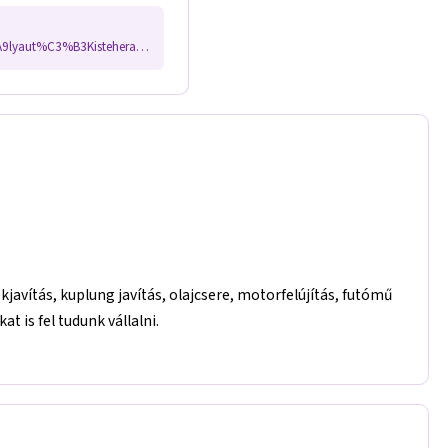
www.facebook.com/people/Nonstop-Szem%C3%A9lyaut%C3%B3Kisteheraut%C3%B3munkag%C3%A9pek-%C3%A9s-kisg%C3%A9p-sz%C3%A1ll%C3%ADt%C3%A1s/61557504329048/?rdid=YiIq1LdYtDPNXeIY&share_url=https%3A%2F%2Fwww.facebook.com%2Fshare%2F1LJ9djqBht%2F
javítás, kuplung javítás, olajcsere, motorfelújítás, futómű
t is fel tudunk vállalni.