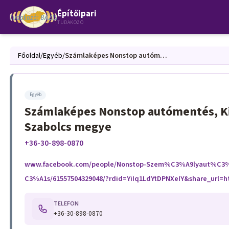
Építőipari
TUDAKOZÓ
Főoldal
/
Egyéb
/
Számlaképes Nonstop autómentés, Kisteherautó, munkagépek és kisgép szállítás Szabolcs megye
Egyéb
Számlaképes Nonstop autómentés, Ki
Szabolcs megye
+36-30-898-0870
www.facebook.com/people/Nonstop-Szem%C3%A9lyaut%C
C3%A1s/61557504329048/?rdid=YiIq1LdYtDPNXeIY&share_ur
TELEFON
+36-30-898-0870