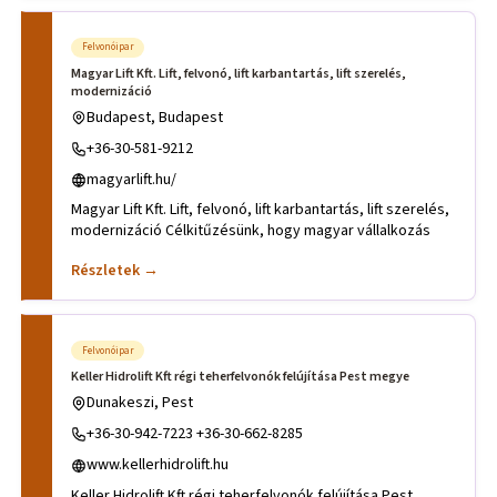
Felvonóipar
Magyar Lift Kft. Lift, felvonó, lift karbantartás, lift szerelés,
modernizáció
Budapest, Budapest
+36-30-581-9212
magyarlift.hu/
Magyar Lift Kft. Lift, felvonó, lift karbantartás, lift szerelés,
modernizáció Célkitűzésünk, hogy magyar vállalkozás
Részletek →
Felvonóipar
Keller Hidrolift Kft régi teherfelvonók felújítása Pest megye
Dunakeszi, Pest
+36-30-942-7223 +36-30-662-8285
www.kellerhidrolift.hu
Keller Hidrolift Kft régi teherfelvonók felújítása Pest