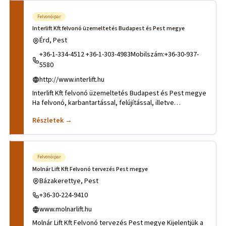
Felvonóipar
Interlift Kft felvonó üzemeltetés Budapest és Pest megye
Érd, Pest
+36-1-334-4512 +36-1-303-4983Mobilszám:+36-30-937-
5580
http://www.interlift.hu
Interlift Kft felvonó üzemeltetés Budapest és Pest megye
Ha felvonó, karbantartással, felújítással, illetve
szereléssel
Részletek →
Felvonóipar
Molnár Lift Kft Felvonó tervezés Pest megye
Bázakerettye, Pest
+36-30-224-9410
www.molnarlift.hu
Molnár Lift Kft Felvonó tervezés Pest megye Kijelentjük a