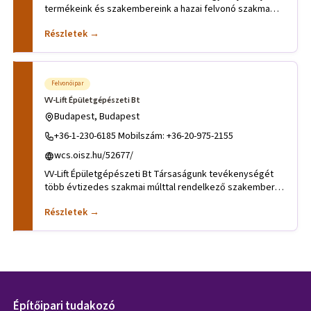
termékeink és szakembereink a hazai felvonó szakma
legjavát
Részletek →
Felvonóipar
VV-Lift Épületgépészeti Bt
Budapest, Budapest
+36-1-230-6185 Mobilszám: +36-20-975-2155
wcs.oisz.hu/52677/
VV-Lift Épületgépészeti Bt Társaságunk tevékenységét
több évtizedes szakmai múlttal rendelkező szakemberek
irányítják.
Részletek →
Építőipari tudakozó