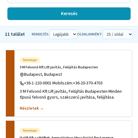
Keresés
11 találat
RENDEZÉS:
OLDALANKÉNT:
Felvonóipar
3 M Felvonó Kft Lift javítás, Felújítás Budapesten
Budapest, Budapest
+36-1-220-0001 Mobilszám:+36-20-370-4703
3 M Felvonó Kft Lift javítás, Felújítás Budapesten Minden
típusú felvonó gyors, szakszerű javítása, felújítása.
Részletek →
Felvonóipar
Italift Kft székliftek, hernyótalpas lépcsőnjáró Pest megye