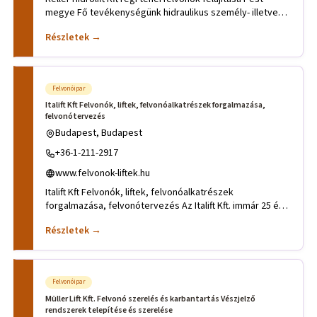
megye Fő tevékenységünk hidraulikus személy- illetve
teherfelvo
Részletek →
Felvonóipar
Italift Kft Felvonók, liftek, felvonóalkatrészek forgalmazása,
felvonótervezés
Budapest, Budapest
+36-1-211-2917
www.felvonok-liftek.hu
Italift Kft Felvonók, liftek, felvonóalkatrészek
forgalmazása, felvonótervezés Az Italift Kft. immár 25 éve
az ügyfél i
Részletek →
Felvonóipar
Müller Lift Kft. Felvonó szerelés és karbantartás Vészjelző
rendszerek telepítése és szerelése