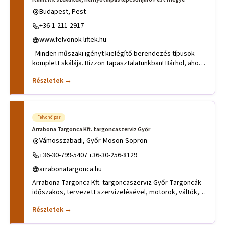
Budapest, Pest
+36-1-211-2917
www.felvonok-liftek.hu
Minden műszaki igényt kielégítő berendezés típusok
komplett skálája. Bízzon tapasztalatunkban! Bárhol, ahol a
hagyom
Részletek →
Felvonóipar
Arrabona Targonca Kft. targoncaszerviz Győr
Vámosszabadi, Győr-Moson-Sopron
+36-30-799-5407 +36-30-256-8129
arrabonatargonca.hu
Arrabona Targonca Kft. targoncaszerviz Győr Targoncák
időszakos, tervezett szervizelésével, motorok, váltók,
futóművek
Részletek →