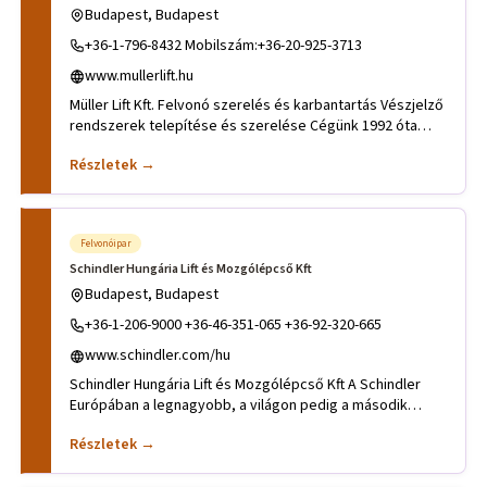
Budapest, Budapest
+36-1-796-8432 Mobilszám:+36-20-925-3713
www.mullerlift.hu
Müller Lift Kft. Felvonó szerelés és karbantartás Vészjelző
rendszerek telepítése és szerelése Cégünk 1992 óta
foglalko
Részletek →
Felvonóipar
Schindler Hungária Lift és Mozgólépcső Kft
Budapest, Budapest
+36-1-206-9000 +36-46-351-065 +36-92-320-665
www.schindler.com/hu
Schindler Hungária Lift és Mozgólépcső Kft A Schindler
Európában a legnagyobb, a világon pedig a második
legnagyobb fe
Részletek →