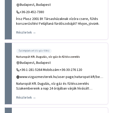
Budapest, Budapest
+36-20-452-7380
Írisz Plusz 2001 Bt Társasházaknak vízóra csere, fűtés
korszerűsítés! Felújítaná fürdőszobáját? Hívjon, jövünk.
Részletek →
Épületgépészet (víz-gáz-fűtés)
Naturopát Kft. Dugulás, víz-gáz és fűtésszerelés
Budapest, Budapest
+36-1-281-5264 Mobilszám:+36-30-276 120
www.vizgazmesterek.hu/user-page/naturopat-kft/bemutatkozas
Naturopát Kft. Dugulás, víz-gáz és fűtésszerelés
Szakembereink a nap 24 órájában várják hívását!
Ügyfeleink számára bi
Részletek →