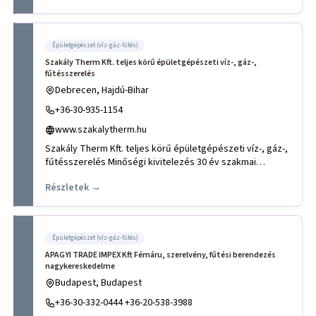
Épületgépészet (víz-gáz-fűtés)
Szakály Therm Kft. teljes körű épületgépészeti víz-, gáz-,
fűtésszerelés
Debrecen, Hajdú-Bihar
+36-30-935-1154
www.szakalytherm.hu
Szakály Therm Kft. teljes körű épületgépészeti víz-, gáz-,
fűtésszerelés Minőségi kivitelezés 30 év szakmai
tapasztala
Részletek →
Épületgépészet (víz-gáz-fűtés)
APAGYI TRADE IMPEX Kft Fémáru, szerelvény, fűtési berendezés
nagykereskedelme
Budapest, Budapest
+36-30-332-0444 +36-20-538-3988