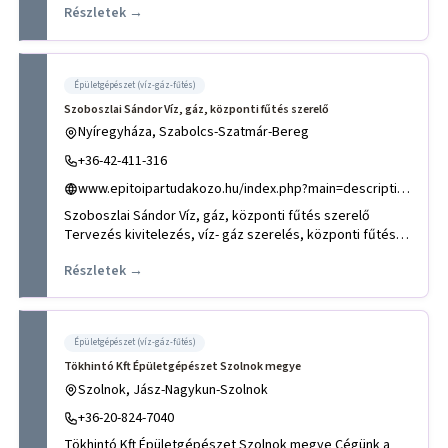
Részletek →
Épületgépészet (víz-gáz-fűtés)
Szoboszlai Sándor Víz, gáz, központi fűtés szerelő
Nyíregyháza, Szabolcs-Szatmár-Bereg
+36-42-411-316
www.epitoipartudakozo.hu/index.php?main=description&hid=555
Szoboszlai Sándor Víz, gáz, központi fűtés szerelő
Tervezés kivitelezés, víz- gáz szerelés, központi fűtés
szerelés, l
Részletek →
Épületgépészet (víz-gáz-fűtés)
Tökhintó Kft Épületgépészet Szolnok megye
Szolnok, Jász-Nagykun-Szolnok
+36-20-824-7040
Tökhintó Kft Épületgépészet Szolnok megye Cégünk a