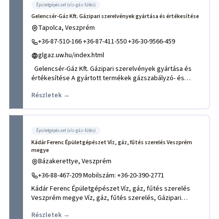
Épületgépészet (víz-gáz-fűtés)
Gelencsér-Gáz Kft. Gázipari szerelvények gyártása és értékesítése
Tapolca, Veszprém
+36-87-510-166 +36-87-411-550 +36-30-9566-459
glgaz.uw.hu/index.html
Gelencsér-Gáz Kft. Gázipari szerelvények gyártása és
értékesítése A gyártott termékek gázszabályzó- és
mérőállomás
Részletek →
Épületgépészet (víz-gáz-fűtés)
Kádár Ferenc Épületgépészet Víz, gáz, fűtés szerelés Veszprém
megye
Bázakerettye, Veszprém
+36-88-467-209 Mobilszám: +36-20-390-2771
Kádár Ferenc Épületgépészet Víz, gáz, fűtés szerelés
Veszprém megye Víz, gáz, fűtés szerelés, Gázipari
biztonsági fel
Részletek →