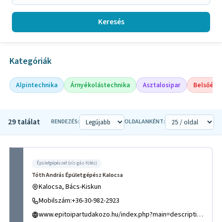
Keresés
Kategóriák
Alpintechnika
Árnyékolástechnika
Asztalosipar
Belsőépí
29 találat
RENDEZÉS:
OLDALANKÉNT:
Épületgépészet (víz-gáz-fűtés)
Tóth András Épületgépész Kalocsa
Kalocsa, Bács-Kiskun
Mobilszám:+36-30-982-2923
www.epitoipartudakozo.hu/index.php?main=description&hid=215