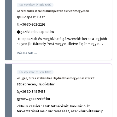
Épületgépészet (víz-gáz-fűtés)
Gázkészülék szerelés Budapesten és Pest megyében
Budapest, Pest
+36-30-962-2298
gazfutesbudapest.hu
Ha tapasztalt és megbízható gázszerelőt keres a legjobb
helyen jár. Bármely Pest megyei, illetve Fejér megyei
település
Részletek →
Épületgépészet (víz-gáz-fűtés)
Víz, gáz, fűtés szakáruház Hajdú-Bihar megye Gázszer kft
Debrecen, Hajdú-Bihar
+36-30-349-5433
www.gazszerkft.hu
Vállajuk családi házak felmérését, kalkulációját,
terveztetését majd kivitelezését, ezenkívül vállalunk ipari
létesítmé