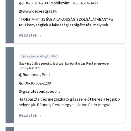
+36-1- 294-7905 Mobilszám:+36-30-516-3427
www.delpestgaz.hu
“TÖBB MINT 25 ÉVE A LAKOSSÁG SZOLGÁLATÁBAN” Fő
tevékenységünk a lakossági szolgáltatás, melynek
keretén belül a Sauni
Részletek →
Épületgépészet (víz-gáz-fűtés)
Gázkészülék szerelés, javítás, karbantartás Pest megyében
Jonny Gáz Kft.
Budapest, Pest
+36-30-962-2298
gazfutesbudapest.hu
Ha tapasztalt és megbízható gázszerelőt keres a legjobb
helyen jár. Bármely Pest megyei, illetve Fejér megyei
települése
Részletek →