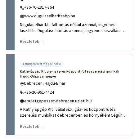
+36-70-2917-864
www.dugulaselharitasbp.hu
Duguláselhárítás falbontás nélkül azonnal, ingyenes
kiszállás. Duguláselhárítás azonnal, ingyenes kiszállással.
Hívjon
Részletek →
Épületgépészet (víz-gáz-fűtés)
Kathy Épgép Kft víz-, gáz- és központifűtés szerelési munkák
Hajdú-Bihar vármegye
Debrecen, Hajdú-Bihar
+36-20-961-4424
epuletgepeszet-debrecen.uzleti.hu/
A Kathy Épgép Kft. vállal víz-, gáz- és központifűtés
szerelési munkákat debrecenben és környékén! Cégünk
törekszik az
Részletek →