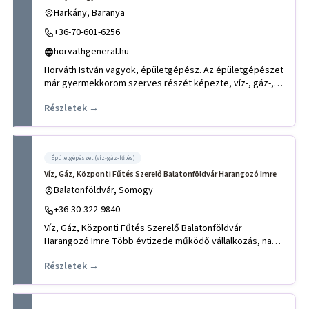
Harkány, Baranya
+36-70-601-6256
horvathgeneral.hu
Horváth István vagyok, épületgépész. Az épületgépészet
már gyermekkorom szerves részét képezte, víz-, gáz-,
fűtésszerel
Részletek →
Épületgépészet (víz-gáz-fűtés)
Víz, Gáz, Központi Fűtés Szerelő Balatonföldvár Harangozó Imre
Balatonföldvár, Somogy
+36-30-322-9840
Víz, Gáz, Központi Fűtés Szerelő Balatonföldvár
Harangozó Imre Több évtizede működő vállalkozás, nagy
tapasztalattal,
Részletek →