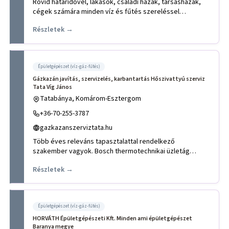
Rövid határidővel, lakások, családi házak, társasházak,
cégek számára minden víz és fűtés szereléssel
kapcsolatos munkát
Részletek →
Épületgépészet (víz-gáz-fűtés)
Gázkazán javítás, szervizelés, karbantartás Hőszivattyú szerviz
Tata Víg János
Tatabánya, Komárom-Esztergom
+36-70-255-3787
gazkazanszerviztata.hu
Több éves releváns tapasztalattal rendelkező
szakember vagyok. Bosch thermotechnikai üzletág
hivatalos szerviz partne
Részletek →
Épületgépészet (víz-gáz-fűtés)
HORVÁTH Épületgépészeti Kft. Minden ami épületgépészet
Baranya megye