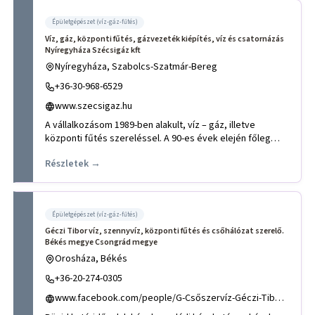
Épületgépészet (víz-gáz-fűtés)
Víz, gáz, központi fűtés, gázvezeték kiépítés, víz és csatornázás
Nyíregyháza Szécsigáz kft
Nyíregyháza, Szabolcs-Szatmár-Bereg
+36-30-968-6529
www.szecsigaz.hu
A vállalkozásom 1989-ben alakult, víz – gáz, illetve
központi fűtés szereléssel. A 90-es évek elején főleg
gázvezeték k
Részletek →
Épületgépészet (víz-gáz-fűtés)
Géczi Tibor víz, szennyvíz, központi fűtés és csőhálózat szerelő.
Békés megye Csongrád megye
Orosháza, Békés
+36-20-274-0305
www.facebook.com/people/G-Csőszervíz-Géczi-Tibor/61552315855791/