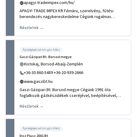
apagyi-tradeimpex.com/hu/
APAGYI TRADE IMPEX Kft Fémáru, szerelvény, fűtési
berendezés nagykereskedelme Cégünk rugalmas
üzletpolitikájának köszö
Részletek →
Épületgépészet (víz-gáz-fűtés)
Gaszi Gázipari Bt. Borsod megye
Kistokaj, Borsod-Abaúj-Zemplén
+36-30 860-5489 +36-20-939-2666
www.gaszibt.hu
Gaszi Gázipari Bt. Borsod megye Cégünk 1991 óta
foglalkozik gázkészülékek cseréjével, beépítésével,
szervizelésével a
Részletek →
Épületgépészet (víz-gáz-fűtés)
Írisz Plusz 2001 Bt