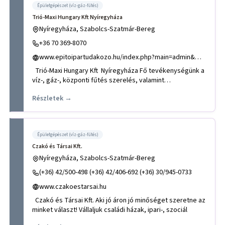
Épületgépészet (víz-gáz-fűtés)
Trió-Maxi Hungary Kft Nyíregyháza
Nyíregyháza, Szabolcs-Szatmár-Bereg
+36 70 369-8070
www.epitoipartudakozo.hu/index.php?main=admin&mid=1223
Trió-Maxi Hungary Kft Nyíregyháza Fő tevékenységünk a
víz-, gáz-, központi fűtés szerelés, valamint
épületgépészet
Részletek →
Épületgépészet (víz-gáz-fűtés)
Czakó és Társai Kft.
Nyíregyháza, Szabolcs-Szatmár-Bereg
(+36) 42/500-498 (+36) 42/406-692 (+36) 30/945-0733
www.czakoestarsai.hu
Czakó és Társai Kft. Aki jó áron jó minőséget szeretne az
minket választ! Vállaljuk családi házak, ipari-, szociál