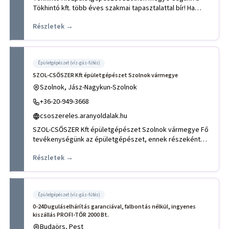
Tökhintó kft. több éves szakmai tapasztalattal bír! Ha
minőségi munk
Részletek →
Épületgépészet (víz-gáz-fűtés)
SZOL-CSŐSZER Kft épületgépészet Szolnok vármegye
Szolnok, Jász-Nagykun-Szolnok
+36-20-949-3668
csoszereles.aranyoldalak.hu
SZOL-CSŐSZER Kft épületgépészet Szolnok vármegye Fő
tevékenységünk az épületgépészet, ennek részeként
víz, gáz, közpon
Részletek →
Épületgépészet (víz-gáz-fűtés)
0-24Duguláselhárítás garanciával, falbontás nélkül, ingyenes
kiszállás PROFI-TŐR 2000 Bt.
Budaörs, Pest