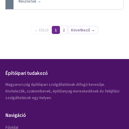
Részletek →
← Előző
1
2
Következő →
Építőipari tudakozó
Magyarország építőipari szolgáltatóinak átfogó keresője.
Kivitelezők, szakemberek, építőanyag-kereskedések és felújítási
szolgáltatások egy helyen.
Navigáció
Főoldal