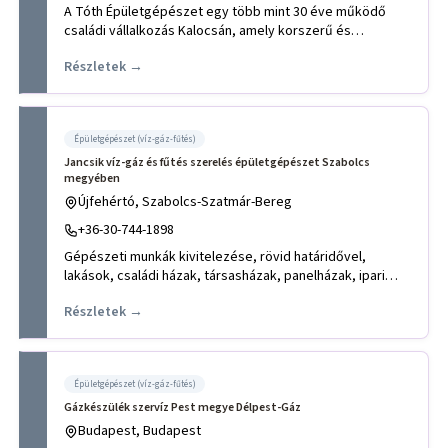
A Tóth Épületgépészet egy több mint 30 éve működő
családi vállalkozás Kalocsán, amely korszerű és
megbízható épületgépés
Részletek →
Épületgépészet (víz-gáz-fűtés)
Jancsik víz-gáz és fűtés szerelés épületgépészet Szabolcs
megyében
Újfehértó, Szabolcs-Szatmár-Bereg
+36-30-744-1898
Gépészeti munkák kivitelezése, rövid határidővel,
lakások, családi házak, társasházak, panelházak, ipari
létesítmények,
Részletek →
Épületgépészet (víz-gáz-fűtés)
Gázkészülék szervíz Pest megye Délpest-Gáz
Budapest, Budapest