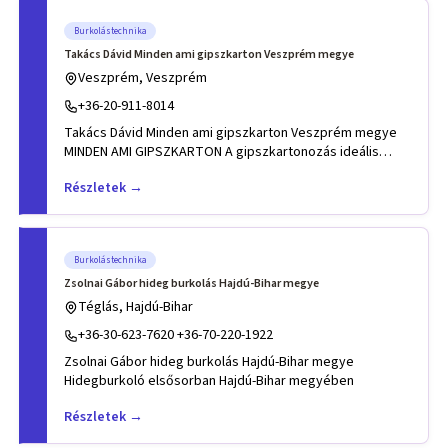
Burkolástechnika
Takács Dávid Minden ami gipszkarton Veszprém megye
Veszprém, Veszprém
+36-20-911-8014
Takács Dávid Minden ami gipszkarton Veszprém megye
MINDEN AMI GIPSZKARTON A gipszkartonozás ideális
megoldás belső fa
Részletek →
Burkolástechnika
Zsolnai Gábor hideg burkolás Hajdú-Bihar megye
Téglás, Hajdú-Bihar
+36-30-623-7620 +36-70-220-1922
Zsolnai Gábor hideg burkolás Hajdú-Bihar megye
Hidegburkoló elsősorban Hajdú-Bihar megyében
Részletek →