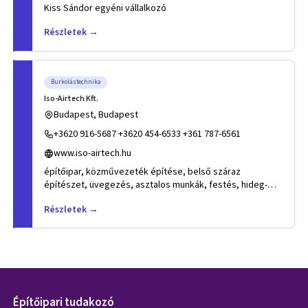
Kiss Sándor egyéni vállalkozó
Részletek →
Burkolástechnika
Iso-Airtech Kft.
Budapest, Budapest
+3620 916-5687 +3620 454-6533 +361 787-6561
www.iso-airtech.hu
építőipar, közművezeték építése, belső száraz
építészet, üvegezés, asztalos munkák, festés, hideg-
meleg burkolás, belső
Részletek →
Építőipari tudakozó