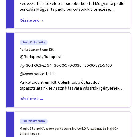
Fedezze fel a tökéletes padlóburkolatot Műgyanta padló
burkolás Műgyanta padló burkolatok kivitelezése,
anyagforgalmazá
Részletek →
Burkolástechnika
Parkettacentrum Kft.
Budapest, Budapest
+36-1-363-2367 +36-30-970-3336 +36-30-871-5460
www.parketta.hu
Parkettacentrum Kft. Célunk több évtizedes
tapasztalataink felhasználásával a vásárlók igényeinek
kielégítése. Szaktan
Részletek →
Burkolástechnika
Magic Stone Kft www.yorkstone.hu térkő forgalmazás Hajdú-
Bihar megye