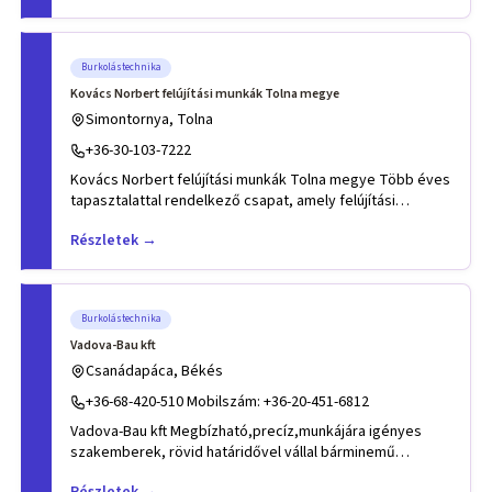
Burkolástechnika
Kovács Norbert felújítási munkák Tolna megye
Simontornya, Tolna
+36-30-103-7222
Kovács Norbert felújítási munkák Tolna megye Több éves
tapasztalattal rendelkező csapat, amely felújítási
munkálatokkal
Részletek →
Burkolástechnika
Vadova-Bau kft
Csanádapáca, Békés
+36-68-420-510 Mobilszám: +36-20-451-6812
Vadova-Bau kft Megbízható,precíz,munkájára igényes
szakemberek, rövid határidővel vállal bárminemű
építőipari munkát t
Részletek →