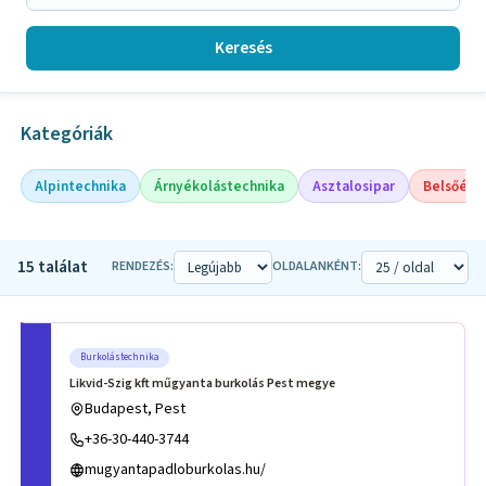
Keresés
Kategóriák
Alpintechnika
Árnyékolástechnika
Asztalosipar
Belsőépí
15 találat
RENDEZÉS:
OLDALANKÉNT:
Burkolástechnika
Likvid-Szig kft műgyanta burkolás Pest megye
Budapest, Pest
+36-30-440-3744
mugyantapadloburkolas.hu/