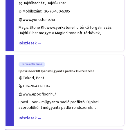
Hajdúhadház, Hajdú-Bihar
Mobilszám:+36-70-450-6385
www.yorkstone.hu
Magic Stone Kft www.yorkstone.hu térkő forgalmazás
Hajdú-Bihar megye A Magic Stone Kft. térkövek,
térburkolatok, lábaza
Részletek →
Burkolástechnika
Epoxi Floor Kft Ipari műgyanta padlók kivitelezése
Tokod, Pest
+36-20-432-0042
www.epoxifloor.hu/
Epoxi Floor – műgyanta padló profiktól Új piaci
szereplőként műgyanta padló rendszerek
kivitelezésével foglalkozunk
Részletek →