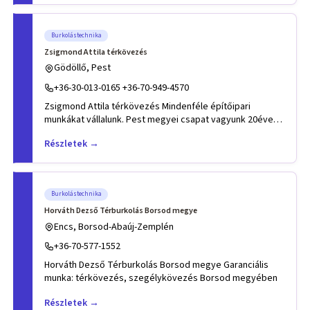
Burkolástechnika
Zsigmond Attila térkövezés
Gödöllő, Pest
+36-30-013-0165 +36-70-949-4570
Zsigmond Attila térkövezés Mindenféle építőipari
munkákat vállalunk. Pest megyei csapat vagyunk 20éves
tapasztalattal
Részletek →
Burkolástechnika
Horváth Dezső Térburkolás Borsod megye
Encs, Borsod-Abaúj-Zemplén
+36-70-577-1552
Horváth Dezső Térburkolás Borsod megye Garanciális
munka: térkövezés, szegélykövezés Borsod megyében
Részletek →