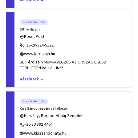
Burkolástechnika
SB Térdizájn
Kosd, Pest
+36-20-324-5122
www.terdizajn.hu
SB Térdizájn MUNKAVÉGZÉS AZ ORSZÁG EGÉSZ
TERÜLETÉN VÁLLALUNK!
Részletek →
Burkolástechnika
Kiss Sándor egyéni vállalkozó
Harsány, Borsod-Abaúj-Zemplén
+36 30 382 4464
www.kisssandor.atw.hu