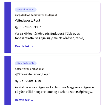
Burkolástechnika
Varga Miklós térkövezés Budapest
Budapest, Pest
+36-70-650-3997
Varga Miklós térkövezés Budapest Több éves
tapasztalattal segítjük ügyfeleink kérését, térkő,
szegélykő lerakásában.
Részletek →
Burkolástechnika
Aszfaltozás országosan
Székesfehérvár, Fejér
+36-70-305-4316
Aszfaltozás országosan Aszfaltozás Magyarországon. A
cégünk vállal hengerelt meleg aszfaltozást (Gépi vagy
kézi erőve
Részletek →