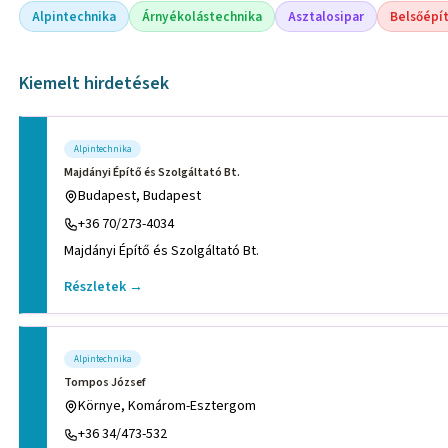
Alpintechnika
Árnyékolástechnika
Asztalosipar
Belsőépí
Kiemelt hirdetések
Alpintechnika
Majdányi Építő és Szolgáltató Bt.
Budapest, Budapest
+36 70/273-4034
Majdányi Építő és Szolgáltató Bt.
Részletek →
Alpintechnika
Tompos József
Környe, Komárom-Esztergom
+36 34/473-532