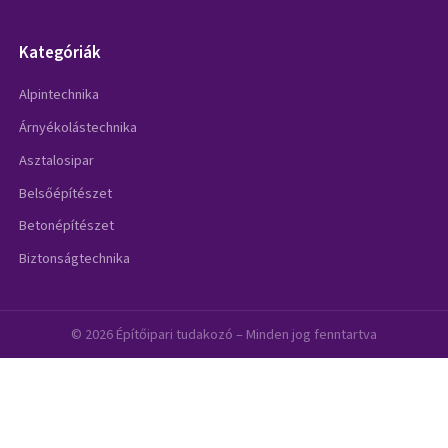
Kategóriák
Alpintechnika
Árnyékolástechnika
Asztalosipar
Belsőépítészet
Betonépítészet
Biztonságtechnika
© 2026 Építőipari tudakozó – Minden jog fenntartva