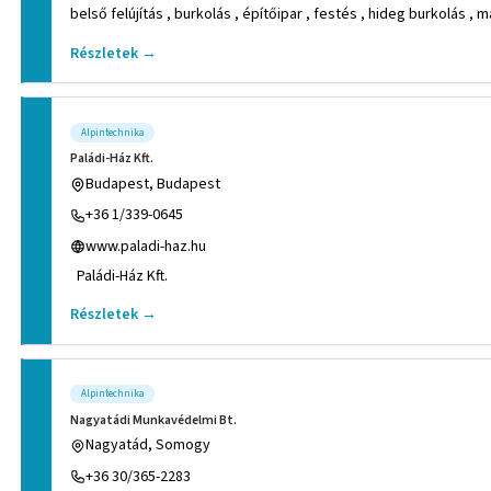
belső felújítás , burkolás , építőipar , festés , hideg burkolás , 
Részletek →
Alpintechnika
Paládi-Ház Kft.
Budapest, Budapest
+36 1/339-0645
www.paladi-haz.hu
Paládi-Ház Kft.
Részletek →
Alpintechnika
Nagyatádi Munkavédelmi Bt.
Nagyatád, Somogy
+36 30/365-2283