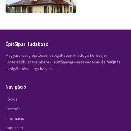
Építőipari tudakozó
Magyarország építőipari szolgáltatóinak átfogó keresője.
Kivitelezők, szakemberek, építőanyag-kereskedések és felújítási
szolgáltatások egy helyen.
Navigáció
Főoldal
Keresés
Információ
Kapcsolat