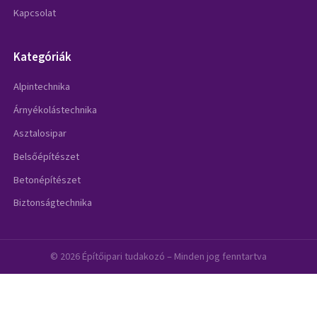
Kapcsolat
Kategóriák
Alpintechnika
Árnyékolástechnika
Asztalosipar
Belsőépítészet
Betonépítészet
Biztonságtechnika
© 2026 Építőipari tudakozó – Minden jog fenntartva