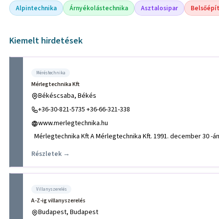
Alpintechnika
Árnyékolástechnika
Asztalosipar
Belsőépí
Kiemelt hirdetések
Méréstechnika
Mérlegtechnika Kft
Békéscsaba, Békés
+36-30-821-5735 +36-66-321-338
www.merlegtechnika.hu
Mérlegtechnika Kft A Mérlegtechnika Kft. 1991. december 30 -án
Részletek →
Villanyszerelés
A-Z-ig villanyszerelés
Budapest, Budapest