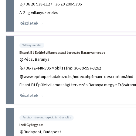
+36 20 938-1127 +36 20 200-9396
A-Z-ig villanyszerelés
Részletek →
Villanyszerelés
Elsant Bt Épületvillamossági tervezés Baranya megye
Pécs, Baranya
+36-72-448-596 Mobilszám:+36-30-957-3262
www.epitoipartudakozo.hu/index.php?main=description&hid=
Elsant Bt Épületvillamossági tervezés Baranya megye Erősáramú 
Részletek →
Festés,- mázolás, -tapétázás, -burkolás
Izeli György e.v.
Budapest, Budapest