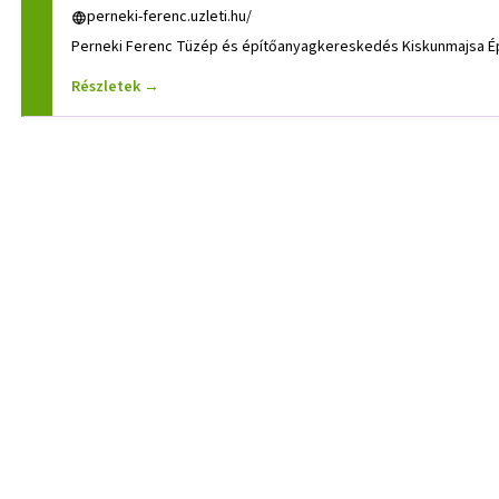
perneki-ferenc.uzleti.hu/
Perneki Ferenc Tüzép és építőanyagkereskedés Kiskunmajsa Ép
Részletek →