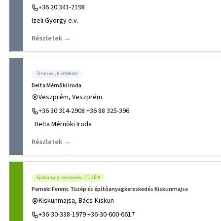
+36 20 341-2198
Izeli György e.v.
Részletek →
Tervezés-, kivitelezés
Delta Mérnöki Iroda
Veszprém, Veszprém
+36 30 314-2908 +36 88 325-396
Delta Mérnöki Iroda
Részletek →
Építőanyag kereskedés (TÜZÉP)
Perneki Ferenc Tüzép és építőanyagkereskedés Kiskunmajsa
Kiskunmajsa, Bács-Kiskun
+36-30-338-1979 +36-30-600-6617