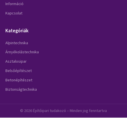
Információ
Kapcsolat
Kategóriák
Alpintechnika
Árnyékolástechnika
Asztalosipar
Belsőépítészet
Betonépítészet
Biztonságtechnika
© 2026 Építőipari tudakozó – Minden jog fenntartva