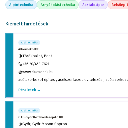
Alpintechnika
Árnyékolástechnika
Asztalosipar
Belsőépí
Kiemelt hirdetések
Alpintechnika
Albomeko Kft.
Törökbálint, Pest
+36 20/458-7621
www.alucsonak.hu
acélszerkezet építés , acélszerkezet kivitelezés , acélszerkeze
Részletek →
Alpintechnika
CTE-Győr Közlekedésépítő Kft.
Győr, Győr-Moson-Sopron