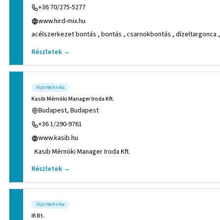
+36 70/275-5277
www.hird-mix.hu
acélszerkezet bontás , bontás , csarnokbontás , dízeltargonca ,
Részletek →
Alpintechnika
Kasib Mérnöki Manager Iroda Kft.
Budapest, Budapest
+36 1/290-9761
www.kasib.hu
Kasib Mérnöki Manager Iroda Kft.
Részletek →
Alpintechnika
Ifi Bt.