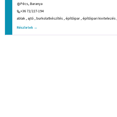
Pécs, Baranya
+36 72/227-194
ablak , ajtó , burkolatkészítés , építőipar , építőipari kivitelezés
Részletek →