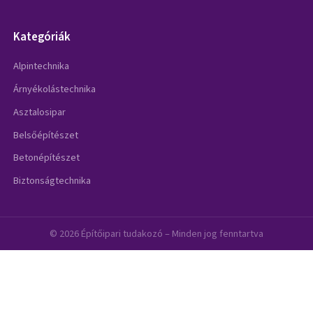
Kategóriák
Alpintechnika
Árnyékolástechnika
Asztalosipar
Belsőépítészet
Betonépítészet
Biztonságtechnika
© 2026 Építőipari tudakozó – Minden jog fenntartva