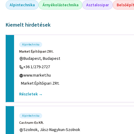
Alpintechnika
Árnyékolástechnika
Asztalosipar
Belsőépí
Kiemelt hirdetések
Alpintechnika
Market Építőipari ZRt.
Budapest, Budapest
+36 1/279-2727
www.market.hu
Market Építőipari ZRt.
Részletek →
Alpintechnika
Castrum-Ex Kft.
Szolnok, Jász-Nagykun-Szolnok