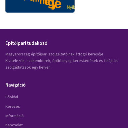
Építőipari tudakozó
Magyarország építőipari szolgáltatóinak átfogó keresője.
Kivitelezők, szakemberek, építőanyag-kereskedések és felújítási
szolgáltatások egy helyen.
Navigáció
Főoldal
Keresés
Információ
Kapcsolat