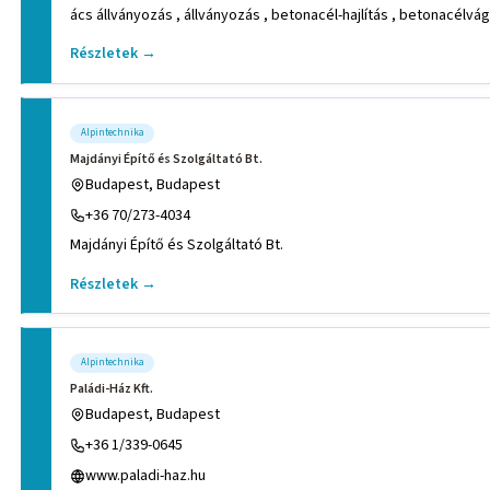
ács állványozás , állványozás , betonacél-hajlítás , betonacélvá
Részletek →
Alpintechnika
Majdányi Építő és Szolgáltató Bt.
Budapest, Budapest
+36 70/273-4034
Majdányi Építő és Szolgáltató Bt.
Részletek →
Alpintechnika
Paládi-Ház Kft.
Budapest, Budapest
+36 1/339-0645
www.paladi-haz.hu