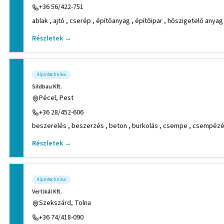
+36 56/422-751
ablak , ajtó , cserép , építőanyag , építőipar , hőszigetelő anyag
Részletek →
Alpintechnika
Sildbau Kft.
Pécel, Pest
+36 28/452-606
beszerelés , beszerzés , beton , burkolás , csempe , csempézés 
Részletek →
Alpintechnika
Vertikál Kft.
Szekszárd, Tolna
+36 74/418-090