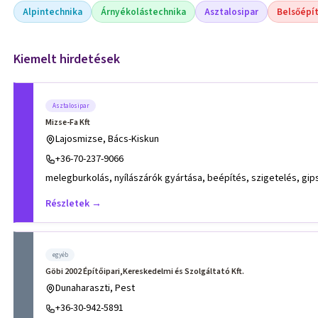
Alpintechnika
Árnyékolástechnika
Asztalosipar
Belsőépí
Kiemelt hirdetések
Asztalosipar
Mizse-Fa Kft
Lajosmizse, Bács-Kiskun
+36-70-237-9066
melegburkolás, nyílászárók gyártása, beépítés, szigetelés, gip
Részletek →
egyéb
Göbi 2002 Építőipari,Kereskedelmi és Szolgáltató Kft.
Dunaharaszti, Pest
+36-30-942-5891