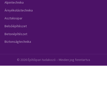
Alpintechnika
Árnyékolástechnika
Asztalosipar
Belsőépítészet
Betonépítészet
Biztonságtechnika
© 2026 Építőipari tudakozó – Minden jog fenntartva