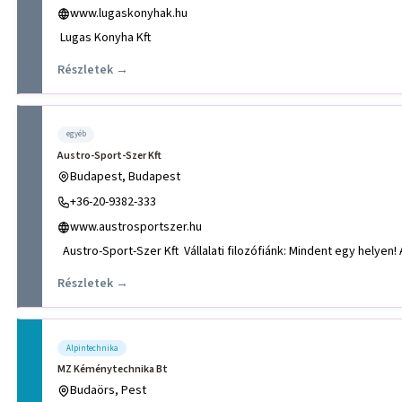
www.lugaskonyhak.hu
Lugas Konyha Kft
Részletek →
egyéb
Austro-Sport-Szer Kft
Budapest, Budapest
+36-20-9382-333
www.austrosportszer.hu
A
Részletek →
Alpintechnika
MZ Kéménytechnika Bt
Budaörs, Pest