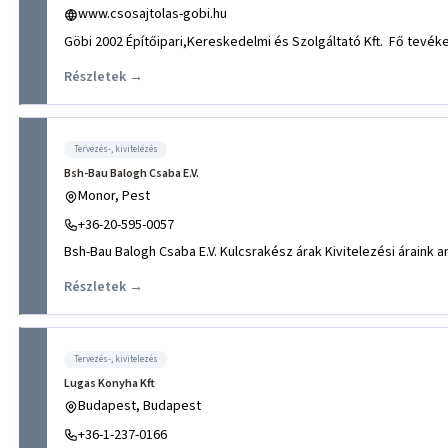
www.csosajtolas-gobi.hu
Göbi 2002 Építőipari,Kereskedelmi és Szolgáltató Kft. Fő tevék
Részletek →
Tervezés-, kivitelezés
Bsh-Bau Balogh Csaba E.V.
Monor, Pest
+36-20-595-0057
Bsh-Bau Balogh Csaba E.V. Kulcsrakész árak Kivitelezési áraink a
Részletek →
Tervezés-, kivitelezés
Lugas Konyha Kft
Budapest, Budapest
+36-1-237-0166