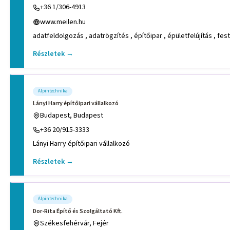
+36 1/306-4913
www.meilen.hu
adatfeldolgozás , adatrögzítés , építőipar , épületfelújítás , f
Részletek →
Alpintechnika
Lányi Harry építőipari vállalkozó
Budapest, Budapest
+36 20/915-3333
Lányi Harry építőipari vállalkozó
Részletek →
Alpintechnika
Dor-Rita Építő és Szolgáltató Kft.
Székesfehérvár, Fejér