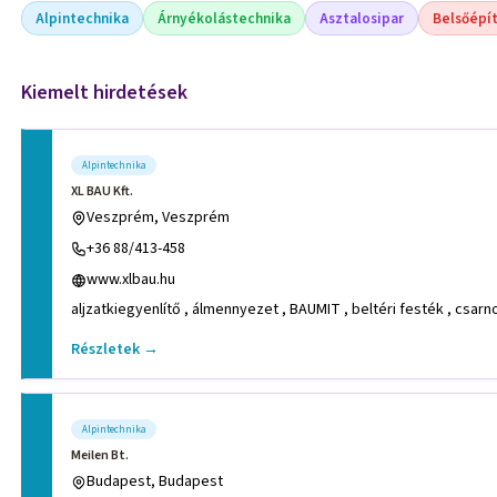
Alpintechnika
Árnyékolástechnika
Asztalosipar
Belsőépí
Kiemelt hirdetések
Alpintechnika
XL BAU Kft.
Veszprém, Veszprém
+36 88/413-458
www.xlbau.hu
aljzatkiegyenlítő , álmennyezet , BAUMIT , beltéri festék , csar
Részletek →
Alpintechnika
Meilen Bt.
Budapest, Budapest