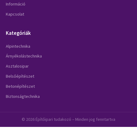
Információ
Kapcsolat
Kategóriák
Alpintechnika
Árnyékolástechnika
Asztalosipar
Belsőépítészet
Betonépítészet
Biztonságtechnika
© 2026 Építőipari tudakozó – Minden jog fenntartva