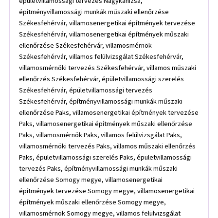
épületvillamossági tervezés Nagykanizsa,
építményvillamossági munkák műszaki ellenőrzése
Székesfehérvár, villamosenergetikai építmények tervezése
Székesfehérvár, villamosenergetikai építmények műszaki
ellenőrzése Székesfehérvár, villamosmérnök
Székesfehérvár, villamos felülvizsgálat Székesfehérvár,
villamosmérnöki tervezés Székesfehérvár, villamos műszaki
ellenőrzés Székesfehérvár, épületvillamossági szerelés
Székesfehérvár, épületvillamossági tervezés
Székesfehérvár, építményvillamossági munkák műszaki
ellenőrzése Paks, villamosenergetikai építmények tervezése
Paks, villamosenergetikai építmények műszaki ellenőrzése
Paks, villamosmérnök Paks, villamos felülvizsgálat Paks,
villamosmérnöki tervezés Paks, villamos műszaki ellenőrzés
Paks, épületvillamossági szerelés Paks, épületvillamossági
tervezés Paks, építményvillamossági munkák műszaki
ellenőrzése Somogy megye, villamosenergetikai
építmények tervezése Somogy megye, villamosenergetikai
építmények műszaki ellenőrzése Somogy megye,
villamosmérnök Somogy megye, villamos felülvizsgálat