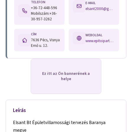
TELEFON
E-MAIL
+36-72-448-596
elsant2000@gmail.com
Mobilszám:+36-
30-957-3262
CÍM
WEBOLDAL
7636 Pécs, Visnya
www.epitoipartudakozo.hu/index.php?main=description&hid=157
Ernő u. 12.
Ez itt az Ön bannerének a
helye
Leírás
Elsant Bt Épületvillamossági tervezés Baranya
megye