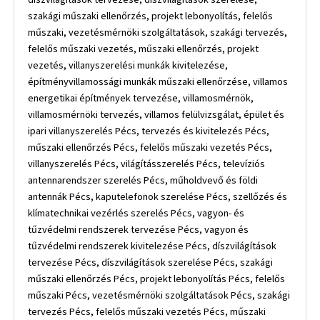
szakági műszaki ellenőrzés, projekt lebonyolítás, felelős
műszaki, vezetésmérnöki szolgáltatások, szakági tervezés,
felelős műszaki vezetés, műszaki ellenőrzés, projekt
vezetés, villanyszerelési munkák kivitelezése,
építményvillamossági munkák műszaki ellenőrzése, villamos
energetikai építmények tervezése, villamosmérnök,
villamosmérnöki tervezés, villamos felülvizsgálat, épület és
ipari villanyszerelés Pécs, tervezés és kivitelezés Pécs,
műszaki ellenőrzés Pécs, felelős műszaki vezetés Pécs,
villanyszerelés Pécs, világításszerelés Pécs, televíziós
antennarendszer szerelés Pécs, műholdvevő és földi
antennák Pécs, kaputelefonok szerelése Pécs, szellőzés és
klímatechnikai vezérlés szerelés Pécs, vagyon- és
tűzvédelmi rendszerek tervezése Pécs, vagyon és
tűzvédelmi rendszerek kivitelezése Pécs, díszvilágítások
tervezése Pécs, díszvilágítások szerelése Pécs, szakági
műszaki ellenőrzés Pécs, projekt lebonyolítás Pécs, felelős
műszaki Pécs, vezetésmérnöki szolgáltatások Pécs, szakági
tervezés Pécs, felelős műszaki vezetés Pécs, műszaki