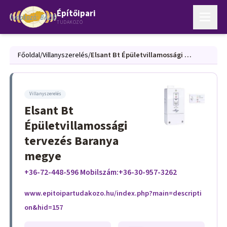
Építőipari
TUDAKOZÓ
Főoldal
/
Villanyszerelés
/
Elsant Bt Épületvillamossági tervezés Baranya megye
Villanyszerelés
Elsant Bt
Épületvillamossági
tervezés Baranya
megye
+36-72-448-596 Mobilszám:+36-30-957-3262
www.epitoipartudakozo.hu/index.php?main=descripti
on&hid=157