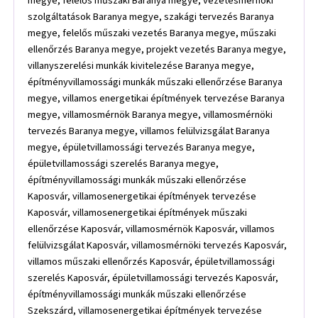
megye, felelős műszaki Baranya megye, vezetésmérnöki
szolgáltatások Baranya megye, szakági tervezés Baranya
megye, felelős műszaki vezetés Baranya megye, műszaki
ellenőrzés Baranya megye, projekt vezetés Baranya megye,
villanyszerelési munkák kivitelezése Baranya megye,
építményvillamossági munkák műszaki ellenőrzése Baranya
megye, villamos energetikai építmények tervezése Baranya
megye, villamosmérnök Baranya megye, villamosmérnöki
tervezés Baranya megye, villamos felülvizsgálat Baranya
megye, épületvillamossági tervezés Baranya megye,
épületvillamossági szerelés Baranya megye,
építményvillamossági munkák műszaki ellenőrzése
Kaposvár, villamosenergetikai építmények tervezése
Kaposvár, villamosenergetikai építmények műszaki
ellenőrzése Kaposvár, villamosmérnök Kaposvár, villamos
felülvizsgálat Kaposvár, villamosmérnöki tervezés Kaposvár,
villamos műszaki ellenőrzés Kaposvár, épületvillamossági
szerelés Kaposvár, épületvillamossági tervezés Kaposvár,
építményvillamossági munkák műszaki ellenőrzése
Szekszárd, villamosenergetikai építmények tervezése