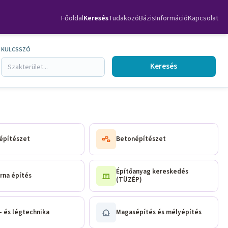
Főoldal
Keresés
TudakozóBázis
Információ
Kapcsolat
KULCSSZÓ
Keresés
építészet
Betonépítészet
Építőanyag kereskedés
rna építés
(TÜZÉP)
- és légtechnika
Magasépítés és mélyépítés