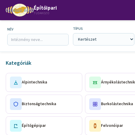
Építőipari
TUDAKOZÓ
TÍPUS
NÉV
Kategóriák
Alpintechnika
Árnyékolástechnik
Biztonságtechnika
Burkolástechnika
Építőgépipar
Felvonóipar