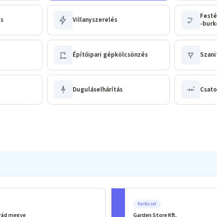
Festé
és
Villanyszerelés
-burk
Építőipari gépkölcsönzés
Szani
Duguláselhárítás
Csato
Kertészet
grád megye
Garden Store Kft.