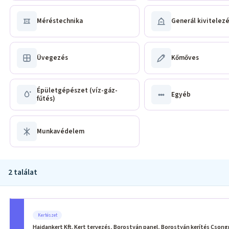
Méréstechnika
Generál kivitelez
Üvegezés
Kőmőves
Épületgépészet (víz-gáz-
Egyéb
fűtés)
Munkavédelem
2 találat
Kertészet
Hajdankert Kft. Kert tervezés, Borostyán panel, Borostyán kerítés Cson