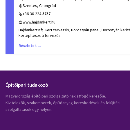
Szentes, Csongrád
+36-30-224-5757
www.hajdankert.hu
Hajdankert Kft. Kert tervezés, Borostyán panel, Borostyán kerítés Csong
kertépítészeti tervezés
Részletek →
Építőipari tudakozó
Magyarország építőipari szolgáltatóinak átfogó keresője.
Kivitelezők, szakemberek, építőanyag-kereskedések és felújítási
szolgáltatások egy helyen.