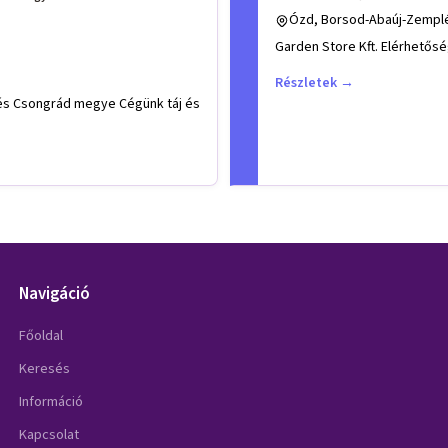
Ózd, Borsod-Abaúj-Zempl
Garden Store K
Részletek →
rád megye Cégünk táj és
Navigáció
Főoldal
Keresés
Információ
Kapcsolat