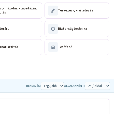
s,- mázolás, -tapétázás,
Tervezés-, kivitelezés
olás
teráru
Biztonságtechnika
rnatisztítás
Tetőfedő
RENDEZÉS:
OLDALANKÉNT: