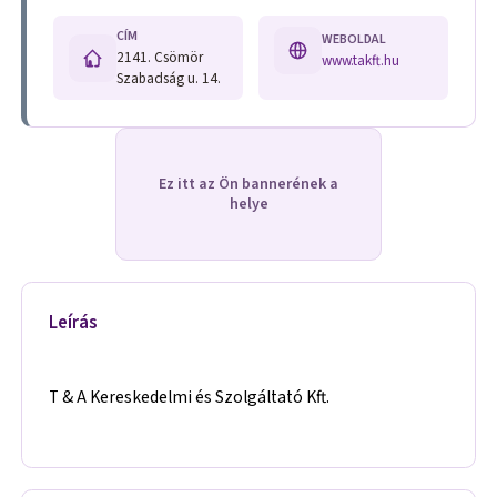
CÍM
WEBOLDAL
2141. Csömör
www.takft.hu
Szabadság u. 14.
Ez itt az Ön bannerének a
helye
Leírás
T & A Kereskedelmi és Szolgáltató Kft.