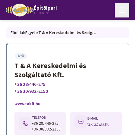
Építőipari
TUDAKOZÓ
Főoldal
/
Egyéb
/
T & A Kereskedelmi és Szolgáltató Kft.
Egyéb
T & A Kereskedelmi és
Szolgáltató Kft.
+36 28/446-275
+36 30/932-2150
www.takft.hu
TELEFON
E-MAIL
+36 28/446-275 ,
takft@wla.hu
+36 30/932-2150