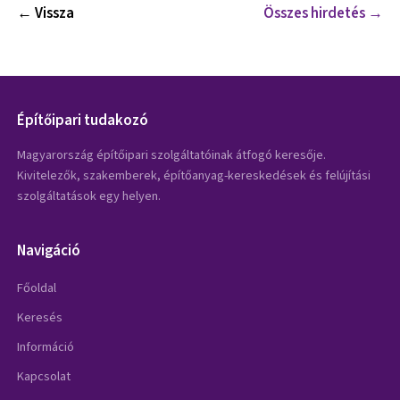
← Vissza
Összes hirdetés →
Építőipari tudakozó
Magyarország építőipari szolgáltatóinak átfogó keresője.
Kivitelezők, szakemberek, építőanyag-kereskedések és felújítási
szolgáltatások egy helyen.
Navigáció
Főoldal
Keresés
Információ
Kapcsolat