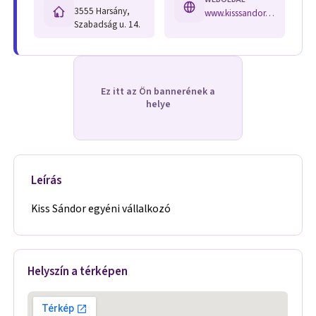
3555 Harsány,
www.kisssandor.atw.hu
Szabadság u. 14.
Ez itt az Ön bannerének a
helye
Leírás
Kiss Sándor egyéni vállalkozó
Helyszín a térképen