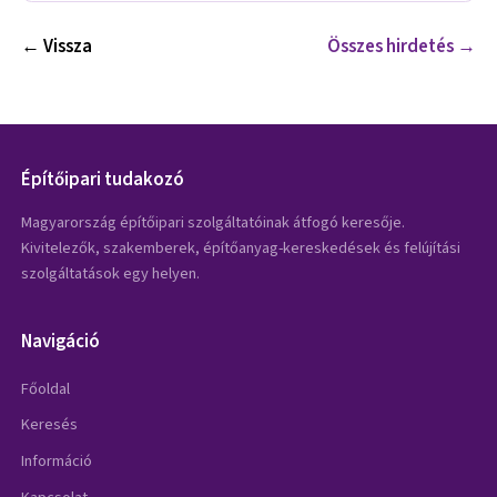
← Vissza
Összes hirdetés →
Építőipari tudakozó
Magyarország építőipari szolgáltatóinak átfogó keresője.
Kivitelezők, szakemberek, építőanyag-kereskedések és felújítási
szolgáltatások egy helyen.
Navigáció
Főoldal
Keresés
Információ