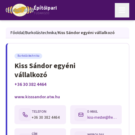
Építőipari
TUDAKOZÓ
Főoldal
/
Burkolástechnika
/
Kiss Sándor egyéni vállalkozó
Burkolástechnika
Kiss Sándor egyéni
vállalkozó
+36 30 382 4464
www.kisssandor.atw.hu
TELEFON
E-MAIL
+36 30 382 4464
kiss-mester@freemail.hu
CÍM
WEBOLDAL