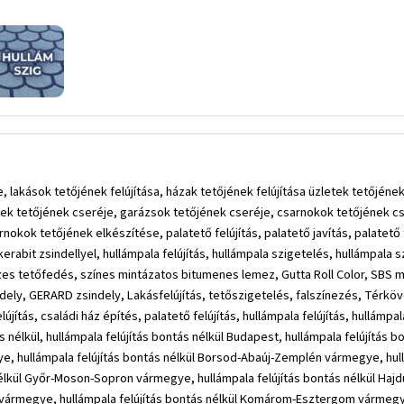
 palatető felújítás Vas vármegye, palatető felújítás Veszprém vármegye, palatető felújítás Zala vármegye, palatető felújítás, palatető javítás, palatető felújítás bontás nélkül, palafelújítás, palatetők bontás nélküli felújítása, régi palatető felújítása, palatető felújítás lindab, palatető felújítás bitumenes lemezzel, palatető átfedés, palajavítás, palatető javítása bontás nélkül, palatető átfedése, mennyibe kerül a palatető felújítása, palatető felújítás ár, palatető javítás árak, palatető szigetelés, palaszigetelés, palatető szigetelés árak, palatető zsindelyezés, palatető zsindelyezés ár, palatető zsindelyezése, zsindely palatetőre, cserepeslemez felrakása palára, palatető felújítás cserepeslemezzel, palatető felújítás cserepeslemezzel ár, cserepeslemez felrakása palatetőre, cserepeslemez palatetőre, cserepeslemez tetőfedés, cserepeslemez tetőfedés árak, palatető festése, hullámpala felújítás, hullámpala szigetelés, hullámpala javítás, hullámpala tető felújítás, hullámpala tető felújítás bontás nélkül, hullámpala fedés felújítása, hullámpala vízszigetelése, hullámpala tető felújítás bontás nélkül, hullámpala tető felújítás, hullámpala vízszigetelése, palatető felújítás, palafelújítás, palajavítás, palatető átfedés, palatető átfedése, palatető felújítás bitumenes lemezzel, palatető felújítás bontás nélkül, palatető felújítás lindab, palatető felújítás, palatető javítás, palatető javítása bontás nélkül, palatetők bontás nélküli felújítása, régi palatető felújítása, palatető felújítás ár, mennyibe kerül a palatető felújítása, palatető felújítás ár, palatető javítás árak, palatető festés palatető festés, palatető festése, palatető szigetelés, palaszigetelés, palatető szigetelés árak, palatető szigetelés, palatető festés Budapest, palatető festés Bács-Kiskun vármegye, palatető festés Baranya vármegye, palatető festés Békés vármegye, palatető festés Borsod-Abaúj-Zemplén vármegye, palatető festés Csongrád vármegye, palatető festés Fejér vármegye, palatető festés Győr-Moson-Sopron vármegye, palatető festés Hajdú-Bihar vármegye, palatető festés Heves vármegye, palatető festés Jász-Nagykun-Szolnok vármegye, palatető festés Komárom-Esztergom vármegye, palatető festés Nógrád vármegye, palatető festés Pest vármegye, palatető festés Somogy vármegye, palatető festés Szabolcs-Szatmár-Bereg vármegye, palatető festés Tolna vármegye, palatető festés Vas vármegye, palatető festés Veszprém vármegye, palatető festés Zala vármegye, hullámpala festés Budapest, hullámpala festés Bács-Kiskun vármegye, hullámpala festés Baranya vármegye, hullámpala festés Békés vármegye, hullámpala festés Borsod-Abaúj-Zemplén vármegye, hullámpala festés Csongrád vármegye, hullámpala festés Fejér vármegye, hullámpala festés Győr-Moson-Sopron vármegye, hullámpala festés Hajdú-Bihar vármegye, hullámpala festés Heves vármegye, hullámpala festés Jász-Nagykun-Szolnok vármegye, hullámpala festés Komárom-Esztergom vármegye, hullámpala festés Nógrád vármegye, hullámpala festés Pest vármegye, hullámpala festés Somogy vármegye, hullámpala festés Szabolcs-Szatmár-Bereg vármegye, hullámpala festés Tolna vármegye, hullámpala festés Vas vármegye, hullámpala festés Veszprém vármegye, hullámpala festés Zala vármegye, tetőfedés cserepeslemezzel Budapest, tetőfedés cserepeslemezzel Bács-Kiskun vármegye, tetőfedés cserepeslemezzel Baranya vármegye, tetőfedés cserepeslemezzel Békés vármegye, tetőfedés cserepeslemezzel Borsod-Abaúj-Zemplén vármegye, tetőfedés cserepeslemezzel Csongrád vármegye, tetőfedés cserepeslemezzel Fejér vármegye, tetőfedés cserepeslemezzel Győr-Moson-Sopron vármegye, tetőfedés cserepeslemezzel Hajdú-Bi