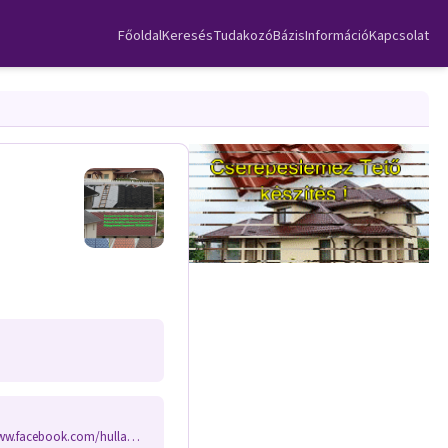
Főoldal
Keresés
TudakozóBázis
Információ
Kapcsolat
www.hullampala-felujitas.hu www.pala-lagad.hu www.facebook.com/hullamszig/