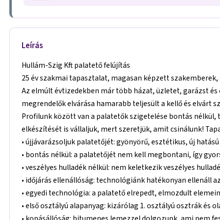
Leírás
Hullám-Szig Kft palatető felújítás
25 év szakmai tapasztalat, magasan képzett szakemberek, g
Az elmúlt évtizedekben már több házat, üzletet, garázst és
megrendelők elvárása hamarabb teljesült a kellő és elvárt s
Profilunk között van a palatetők szigetelése bontás nélkül, t
elkészítését is vállaljuk, mert szeretjük, amit csinálunk! Ta
• újjávarázsoljuk palatetőjét: gyönyörű, esztétikus, új hatás
• bontás nélkül: a palatetőjét nem kell megbontani, így gyo
• veszélyes hulladék nélkül: nem keletkezik veszélyes hulladé
• időjárás ellenállóság: technológiánk hatékonyan ellenáll a
• egyedi technológia: a palatető elrepedt, elmozdult elemeine
• első osztályú alapanyag: kizárólag 1. osztályú osztrák és 
• kopásállóság: bitumenes lemezzel dolgozunk, ami nem fest