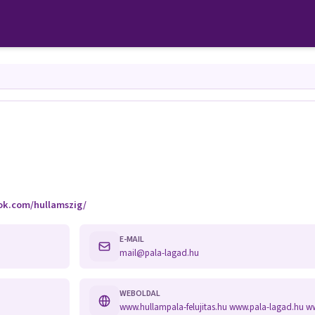
ok.com/hullamszig/
E-MAIL
mail@pala-lagad.hu
WEBOLDAL