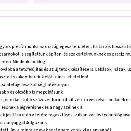
yors precíz munka az ország egész területen, ha tartós hosszú t
 csarnokot is segítettünk építeni és szakértelmünknek és precíz 
zinten. Mindenki boldog!
ovábbá a tetőfelújítás és az új tetők készítése is. Lakások, házak, ü
pasztalt szakembereink előtt nincs lehetetlen!
ú palatetője lesz költséghatékonyan.
rsabb és olcsóbb is megoldásunk.
k, nem kell több százezer forintot kifizetni a veszélyes hulladék els
z esőnek a jégverésnek és a nagy szélnek is.
k javítása után a tetőre ragasztásos, vulkanizációs technológiával r
olasz anyaggal dolgozunk.
ett, így a minta az évek során sem kopik ki az anyagból.