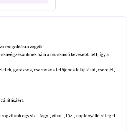
ávú megoldásra vágyik!
munkavégzésünknek hála a munkaidő kevesebb lett, így a
zletek, garázsok, csarnokok tetőjének felújítását, cseréjét,
zállításáért.
ögzítünk egy víz-, fagy-, vihar-, tűz-, napfényálló réteget.