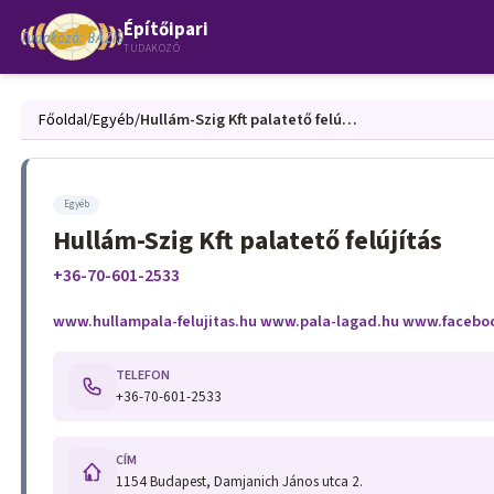
Építőipari
TUDAKOZÓ
Főoldal
/
Egyéb
/
Hullám-Szig Kft palatető felújítás
Egyéb
Hullám-Szig Kft palatető felújítás
+36-70-601-2533
www.hullampala-felujitas.hu www.pala-lagad.hu www.facebo
TELEFON
+36-70-601-2533
CÍM
1154 Budapest, Damjanich János utca 2.