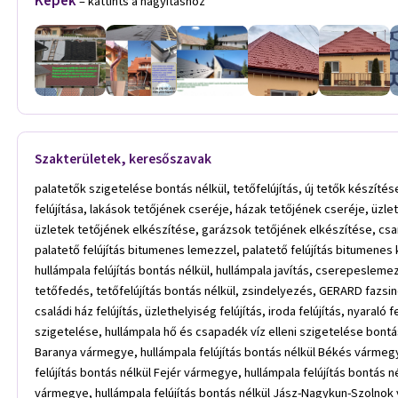
Képek
– kattints a nagyításhoz
Szakterületek, keresőszavak
palatetők szigetelése bontás nélkül, tetőfelújítás, új tetők készítése, lakások tetőjének felújítása, házak tetőjének felújítása üzletek tetőjének felújítása, garázsok tetőjének felújítása, csarnokok tetőjének felújítása, lakások tetőjének cseréje, házak tetőjének cseréje, üzletek tetőjének cseréje, garázsok tetőjének cseréje, csarnokok tetőjének cseréje, lakások tetőjének elkészítése, házak tetőjének elkészítése, üzletek tetőjének elkészítése, garázsok tetőjének elkészítése, csarnokok tetőjének elkészítése, palatető felújítás, palatető javítás, palatető felújítás bontás nélkül, palatető szigetelés, palatető festés, palatető felújítás bitumenes lemezzel, palatető felújítás bitumenes kerabit zsindellyel, hullámpala felújítás, hullámpala szigetelés, hullámpala szigetelés purhabbal, hullámpala tető bitumenes lemezzel, hullámpala felújítás bontás nélkül, hullámpala javítás, cserepeslemezes tetőfedés, színes mintázatos bitumenes lemez, Gutta Roll Color, SBS modifikált színes mintás tetőfelújító lemez, tető felújítás, GERARD tetőfedés, tetőfelújítás bontás nélkül, zsindelyezés, GERARD fazsindely, GERARD zsindely, Lakásfelújítás, tetőszigetelés, falszínezés, Térkövezés, vasbetonszerelés, fabeton kerítés, generálkivitelezés, családi ház felújítás, üzlethelyiség felújítás, iroda felújítás, nyaraló felújítás, családi ház építés, palatető felújítás, hullámpala felújítás, hullámpala javítás, hullámpala festés, meglévő hullámpala tető utólagos szigetelése, hullámpala hő és csapadék víz elleni szigetelése bontás nélkül, hullámpala felújítás bontás nélkül Budapest, hullámpala felújítás bontás nélkül Bács-Kiskun vármegye, hullámpala felújítás bontás nélkül Baranya vármegye, hullámpala felújítás bontás nélkül Békés vármegye, hullámpala felújítás bontás nélkül Borsod-Abaúj-Zemplén vármegye, hullámpala felújítás bontás nélkül Csongrád vármegye, hullámpala felújítás bontás nélkül Fejér vármegye, hullámpala felújítás bontás nélkül Győr-Moson-Sopron vármegye, hullámpala felújítás bontás nélkül Hajdú-Bihar vármegye, hullámpala felújítás bontás nélkül Heves vármegye, hullámpala felújítás bontás nélkül Jász-Nagykun-Szolnok vármegye, hullámpala felújítás bontás nélkül Komárom-Esztergom vármegye, hullámpala felújítás bontás nélkül Nógrád vármegye, hullámpala felújítás bontás nélkül Pest vármegye, hullámpala felújítás bontás nélkül Somogy vármegye, hullámpala felújítás bontás nélkül Szabolcs-Szatmár-Bereg vármegye, hullámpala felújítás bontás nélkül Tolna vármegye, hullámpala felújítás bontás nélkül Vas vármegye, hullámpala felújítás bontás nélkül Veszprém vármegye, hullámpala felújítás bontás nélkül Zala vármegye, palatető felújítás Budapest, palatető felújítás Bács-Kiskun vármegye, palatető felújítás Baranya vármegye, palatető felújítás Békés vármegye, palatető felújítás Borsod-Abaúj-Zemplén vármegye, palatető felújítás Csongrád vármegye, palatető felújítás Fejér vármegye, palatető felújítás Győr-Moson-Sopron vármegye, palatető felújítás Hajdú-Bihar vármegye, palatető felújítás Heves vármegye, palatető felújítás Jász-Nagykun-Szolnok vármegye, palatető felújítás Komárom-Esztergom vármegye, palatető felújítás Nógrád vármegye, palatető felújítás Pest vármegye, palatető felújítás Somogy vármegye, palatető felújítás Szabolcs-Szatmár-Bereg vármegye, palatető felújítás Tolna vármegye,