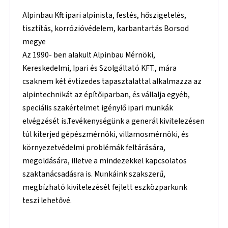
Alpinbau Kft ipari alpinista, festés, hőszigetelés,
tisztítás, korrózióvédelem, karbantartás Borsod
megye
Az 1990- ben alakult Alpinbau Mérnöki,
Kereskedelmi, Ipari és Szolgáltató KFT., mára
csaknem két évtizedes tapasztalattal alkalmazza az
alpintechnikát az építőiparban, és vállalja egyéb,
speciális szakértelmet igénylő ipari munkák
elvégzését is.Tevékenységünk a generál kivitelezésen
túl kiterjed gépészmérnöki, villamosmérnöki, és
környezetvédelmi problémák feltárására,
megoldására, illetve a mindezekkel kapcsolatos
szaktanácsadásra is. Munkáink szakszerű,
megbízható kivitelezését fejlett eszközparkunk
teszi lehetővé.