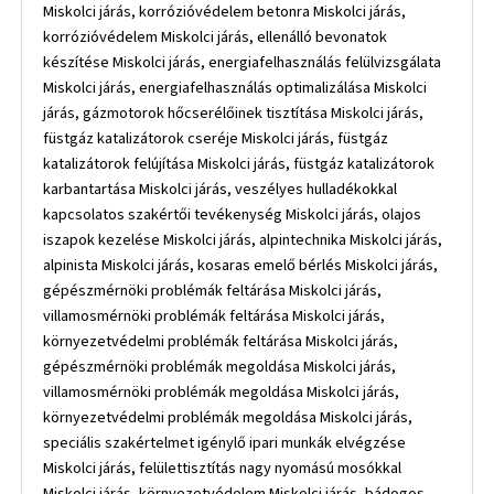
Miskolci járás, korrózióvédelem betonra Miskolci járás,
korrózióvédelem Miskolci járás, ellenálló bevonatok
készítése Miskolci járás, energiafelhasználás felülvizsgálata
Miskolci járás, energiafelhasználás optimalizálása Miskolci
járás, gázmotorok hőcserélőinek tisztítása Miskolci járás,
füstgáz katalizátorok cseréje Miskolci járás, füstgáz
katalizátorok felújítása Miskolci járás, füstgáz katalizátorok
karbantartása Miskolci járás, veszélyes hulladékokkal
kapcsolatos szakértői tevékenység Miskolci járás, olajos
iszapok kezelése Miskolci járás, alpintechnika Miskolci járás,
alpinista Miskolci járás, kosaras emelő bérlés Miskolci járás,
gépészmérnöki problémák feltárása Miskolci járás,
villamosmérnöki problémák feltárása Miskolci járás,
környezetvédelmi problémák feltárása Miskolci járás,
gépészmérnöki problémák megoldása Miskolci járás,
villamosmérnöki problémák megoldása Miskolci járás,
környezetvédelmi problémák megoldása Miskolci járás,
speciális szakértelmet igénylő ipari munkák elvégzése
Miskolci járás, felülettisztítás nagy nyomású mosókkal
Miskolci járás, környezetvédelem Miskolci járás, bádogos