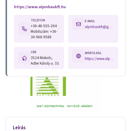
https://www.alpinbaukft.hu
TELEFON
E-MAIL
+36-46-555-204
alpinbaukft@gmail.com
Mobilszám: +36-
30-968-9588
CÍM
WEBOLDAL
3524 Miskolc,
https://www.alpinbaukft.hu
Adler Károly u. 33.
Leírás