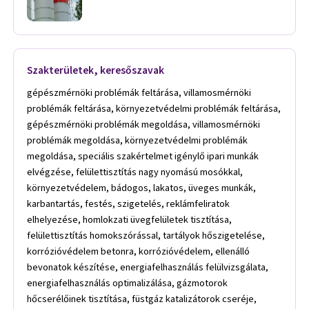
Szakterületek, keresőszavak
gépészmérnöki problémák feltárása, villamosmérnöki
problémák feltárása, környezetvédelmi problémák feltárása,
gépészmérnöki problémák megoldása, villamosmérnöki
problémák megoldása, környezetvédelmi problémák
megoldása, speciális szakértelmet igénylő ipari munkák
elvégzése, felülettisztítás nagy nyomású mosókkal,
környezetvédelem, bádogos, lakatos, üveges munkák,
karbantartás, festés, szigetelés, reklámfeliratok
elhelyezése, homlokzati üvegfelületek tisztítása,
felülettisztítás homokszórással, tartályok hőszigetelése,
korrózióvédelem betonra, korrózióvédelem, ellenálló
bevonatok készítése, energiafelhasználás felülvizsgálata,
energiafelhasználás optimalizálása, gázmotorok
hőcserélőinek tisztítása, füstgáz katalizátorok cseréje,