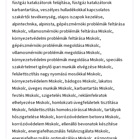
füstgáz katalizátorok felújítása, füstgáz katalizátorok
karbantartása, veszélyes hulladékokkal kapcsolatos
szakértői tevékenység, olajos iszapok kezelése,
alpintechnika, alpinista, gépészmérnöki problémák feltárása
Miskolc, villamosmérnöki problémák feltárása Miskolc,
környezetvédelmi problémák feltárása Miskolc,
gépészmérnöki problémák megoldása Miskolc,
villamosmérnöki problémák megoldása Miskolc,
környezetvédelmi problémák megoldása Miskolc, speciális
szakértelmet igénylő ipari munkák elvégzése Miskolc,
felülettisztítás nagy nyomású mosókkal Miskolc,
környezetvédelem Miskolc, bádogos Miskolc, lakatos
Miskolc, üveges munkák Miskolc, karbantartás Miskolc,
festés Miskolc, szigetelés Miskolc, reklámfeliratok
elhelyezése Miskolc, homlokzati üvegfelületek tisztítása
Miskolc, felülettisztítás homokszórással Miskolc, tartályok
hőszigetelése Miskolc, korrózióvédelem betonra Miskolc,
korrózióvédelem Miskolc, ellenálló bevonatok készítése
Miskolc, energiafelhasználás felülvizsgálata Miskolc,
energiafelhasználás optimalizálása Miskolc, gázmotorok