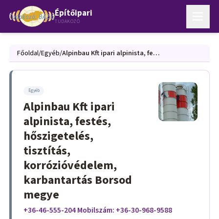
Építőipari
TUDAKOZÓ
Főoldal
/
Egyéb
/
Alpinbau Kft ipari alpinista, festés, hőszigetelés, tisztítás, korrózióvédelem, karbantartás Borsod megye
Egyéb
Alpinbau Kft ipari
alpinista, festés,
hőszigetelés,
tisztítás,
korrózióvédelem,
karbantartás Borsod
megye
+36-46-555-204 Mobilszám: +36-30-968-9588