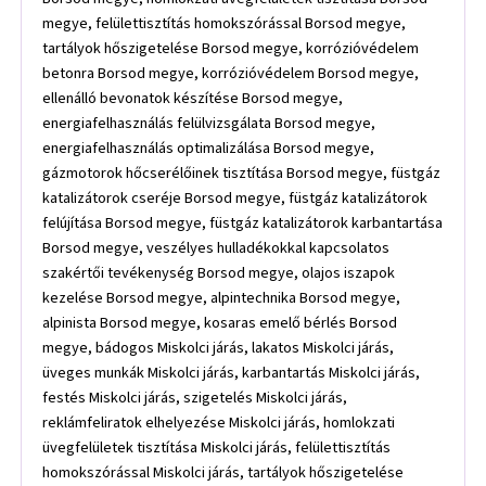
megye, felülettisztítás homokszórással Borsod megye,
tartályok hőszigetelése Borsod megye, korrózióvédelem
betonra Borsod megye, korrózióvédelem Borsod megye,
ellenálló bevonatok készítése Borsod megye,
energiafelhasználás felülvizsgálata Borsod megye,
energiafelhasználás optimalizálása Borsod megye,
gázmotorok hőcserélőinek tisztítása Borsod megye, füstgáz
katalizátorok cseréje Borsod megye, füstgáz katalizátorok
felújítása Borsod megye, füstgáz katalizátorok karbantartása
Borsod megye, veszélyes hulladékokkal kapcsolatos
szakértői tevékenység Borsod megye, olajos iszapok
kezelése Borsod megye, alpintechnika Borsod megye,
alpinista Borsod megye, kosaras emelő bérlés Borsod
megye, bádogos Miskolci járás, lakatos Miskolci járás,
üveges munkák Miskolci járás, karbantartás Miskolci járás,
festés Miskolci járás, szigetelés Miskolci járás,
reklámfeliratok elhelyezése Miskolci járás, homlokzati
üvegfelületek tisztítása Miskolci járás, felülettisztítás
homokszórással Miskolci járás, tartályok hőszigetelése