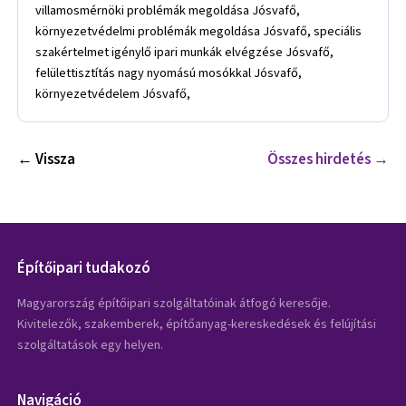
villamosmérnöki problémák megoldása Jósvafő,
környezetvédelmi problémák megoldása Jósvafő, speciális
szakértelmet igénylő ipari munkák elvégzése Jósvafő,
felülettisztítás nagy nyomású mosókkal Jósvafő,
környezetvédelem Jósvafő,
← Vissza
Összes hirdetés →
Építőipari tudakozó
Magyarország építőipari szolgáltatóinak átfogó keresője.
Kivitelezők, szakemberek, építőanyag-kereskedések és felújítási
szolgáltatások egy helyen.
Navigáció