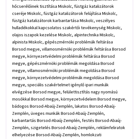
hőcserélőinek tisztítása Miskolc, füstgáz katalizátorok
cseréje Miskolc, füstgáz katalizátorok felújítása Miskolc,
füstgáz katalizátorok karbantartása Miskolc, veszélyes
hulladékokkal kapcsolatos szakértői tevékenység Miskolc,
olajos iszapok kezelése Miskolc, alpintechnika Miskolc,
alpinista Miskolc, gépészmérnöki problémák feltárása
Borsod megye, villamosmérnöki problémák feltárása Borsod
megye, környezetvédelmi problémák feltárása Borsod
megye, gépészmérnöki problémák megoldása Borsod
megye, villamosmérnöki problémák megoldása Borsod
megye, környezetvédelmi problémák megoldása Borsod
megye, speciális szakértelmet igénylő ipari munkák
elvégzése Borsod megye, felülettisztítás nagy nyomású
mosókkal Borsod megye, környezetvédelem Borsod megye,
bádogos Borsod-Abaúj-Zemplén, lakatos Borsod-Abaúj-
Zemplén, üveges munkák Borsod-Abaúj-Zemplén,
karbantartás Borsod-Abaúj-Zemplén, festés Borsod-Abaúj-
Zemplén, szigetelés Borsod-Abaúj-Zemplén, reklámfeliratok
elhelyezése Borsod-Abaúj-Zemplén, homlokzati