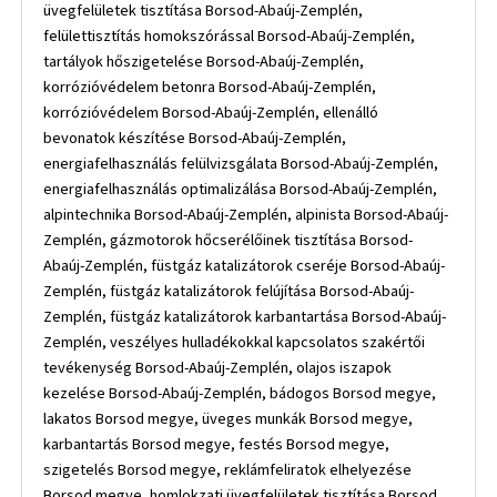
üvegfelületek tisztítása Borsod-Abaúj-Zemplén,
felülettisztítás homokszórással Borsod-Abaúj-Zemplén,
tartályok hőszigetelése Borsod-Abaúj-Zemplén,
korrózióvédelem betonra Borsod-Abaúj-Zemplén,
korrózióvédelem Borsod-Abaúj-Zemplén, ellenálló
bevonatok készítése Borsod-Abaúj-Zemplén,
energiafelhasználás felülvizsgálata Borsod-Abaúj-Zemplén,
energiafelhasználás optimalizálása Borsod-Abaúj-Zemplén,
alpintechnika Borsod-Abaúj-Zemplén, alpinista Borsod-Abaúj-
Zemplén, gázmotorok hőcserélőinek tisztítása Borsod-
Abaúj-Zemplén, füstgáz katalizátorok cseréje Borsod-Abaúj-
Zemplén, füstgáz katalizátorok felújítása Borsod-Abaúj-
Zemplén, füstgáz katalizátorok karbantartása Borsod-Abaúj-
Zemplén, veszélyes hulladékokkal kapcsolatos szakértői
tevékenység Borsod-Abaúj-Zemplén, olajos iszapok
kezelése Borsod-Abaúj-Zemplén, bádogos Borsod megye,
lakatos Borsod megye, üveges munkák Borsod megye,
karbantartás Borsod megye, festés Borsod megye,
szigetelés Borsod megye, reklámfeliratok elhelyezése
Borsod megye, homlokzati üvegfelületek tisztítása Borsod