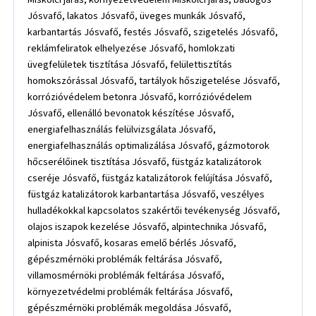
Jósvafő, lakatos Jósvafő, üveges munkák Jósvafő,
karbantartás Jósvafő, festés Jósvafő, szigetelés Jósvafő,
reklámfeliratok elhelyezése Jósvafő, homlokzati
üvegfelületek tisztítása Jósvafő, felülettisztítás
homokszórással Jósvafő, tartályok hőszigetelése Jósvafő,
korrózióvédelem betonra Jósvafő, korrózióvédelem
Jósvafő, ellenálló bevonatok készítése Jósvafő,
energiafelhasználás felülvizsgálata Jósvafő,
energiafelhasználás optimalizálása Jósvafő, gázmotorok
hőcserélőinek tisztítása Jósvafő, füstgáz katalizátorok
cseréje Jósvafő, füstgáz katalizátorok felújítása Jósvafő,
füstgáz katalizátorok karbantartása Jósvafő, veszélyes
hulladékokkal kapcsolatos szakértői tevékenység Jósvafő,
olajos iszapok kezelése Jósvafő, alpintechnika Jósvafő,
alpinista Jósvafő, kosaras emelő bérlés Jósvafő,
gépészmérnöki problémák feltárása Jósvafő,
villamosmérnöki problémák feltárása Jósvafő,
környezetvédelmi problémák feltárása Jósvafő,
gépészmérnöki problémák megoldása Jósvafő,