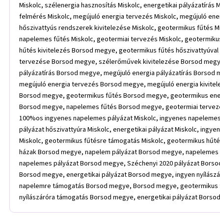
Miskolc, szélenergia hasznosítás Miskolc, energetikai pályázatírás 
felmérés Miskolc, megújuló energia tervezés Miskolc, megújuló ener
hőszivattyús rendszerek kivitelezése Miskolc, geotermikus fűtés Mi
napelemes fűtés Miskolc, geotermiai tervezés Miskolc, geotermik
hűtés kivitelezés Borsod megye, geotermikus fűtés hőszivattyúv
tervezése Borsod megye, szélerőművek kivitelezése Borsod megy
pályázatírás Borsod megye, megújuló energia pályázatírás Borsod
megújuló energia tervezés Borsod megye, megújuló energia kivite
Borsod megye, geotermikus fűtés Borsod megye, geotermikus ene
Borsod megye, napelemes fűtés Borsod megye, geotermiai tervezés
100%os ingyenes napelemes pályázat Miskolc, ingyenes napelemes pá
pályázat hőszivattyúra Miskolc, energetikai pályázat Miskolc, ingy
Miskolc, geotermikus fűtésre támogatás Miskolc, geotermikus hűtésr
házak Borsod megye, napelem pályázat Borsod megye, napelemes
napelemes pályázat Borsod megye, Széchenyi 2020 pályázat Borsod
Borsod megye, energetikai pályázat Borsod megye, ingyen nyílás
napelemre támogatás Borsod megye, Borsod megye, geotermikus 
nyílászáróra támogatás Borsod megye, energetikai pályázat Borso