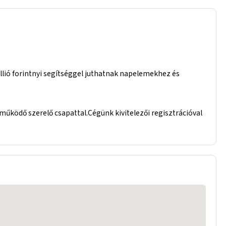
llió forintnyi segítséggel juthatnak napelemekhez és
űködő szerelő csapattal.Cégünk kivitelezői regisztrációval