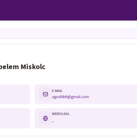
apelem Miskolc
E-MAIL
agrolitkft@gmail.com
WEBOLDAL
–