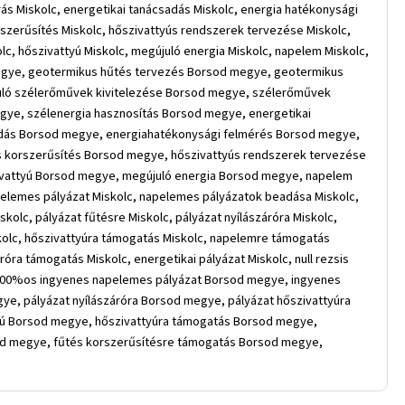
írás Miskolc, energetikai tanácsadás Miskolc, energia hatékonysági
orszerűsítés Miskolc, hőszivattyús rendszerek tervezése Miskolc,
lc, hőszivattyú Miskolc, megújuló energia Miskolc, napelem Miskolc,
megye, geotermikus hűtés tervezés Borsod megye, geotermikus
uló szélerőművek kivitelezése Borsod megye, szélerőművek
ye, szélenergia hasznosítás Borsod megye, energetikai
sadás Borsod megye, energiahatékonysági felmérés Borsod megye,
s korszerűsítés Borsod megye, hőszivattyús rendszerek tervezése
ivattyú Borsod megye, megújuló energia Borsod megye, napelem
pelemes pályázat Miskolc, napelemes pályázatok beadása Miskolc,
olc, pályázat fűtésre Miskolc, pályázat nyílászáróra Miskolc,
iskolc, hőszivattyúra támogatás Miskolc, napelemre támogatás
ra támogatás Miskolc, energetikai pályázat Miskolc, null rezsis
100%os ingyenes napelemes pályázat Borsod megye, ingyenes
e, pályázat nyílászáróra Borsod megye, pályázat hőszivattyúra
yú Borsod megye, hőszivattyúra támogatás Borsod megye,
d megye, fűtés korszerűsítésre támogatás Borsod megye,