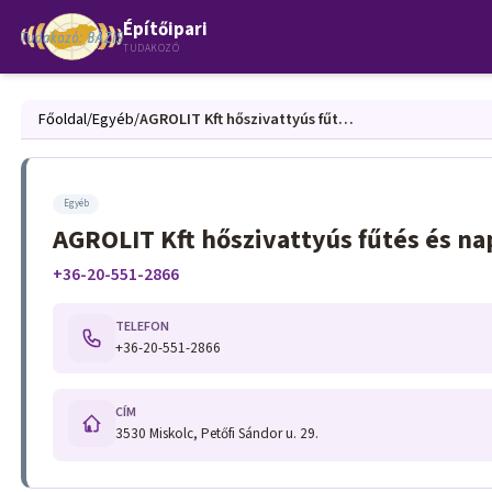
Építőipari
TUDAKOZÓ
Főoldal
/
Egyéb
/
AGROLIT Kft hőszivattyús fűtés és napelem Miskolc
Egyéb
AGROLIT Kft hőszivattyús fűtés és n
+36-20-551-2866
TELEFON
+36-20-551-2866
CÍM
3530 Miskolc, Petőfi Sándor u. 29.