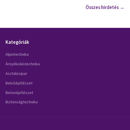
Összes hirdetés →
Kategóriák
Alpintechnika
Árnyékolástechnika
Asztalosipar
Belsőépítészet
Betonépítészet
Biztonságtechnika