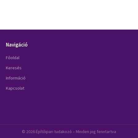
Navigáció
Főoldal
Keresés
Információ
Kapcsolat
© 2026 Építőipari tudakozó – Minden jog fenntartva