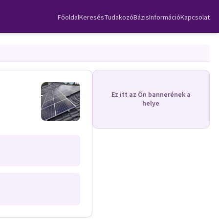
Főoldal
Keresés
TudakozóBázis
Információ
Kapcsolat
Ez itt az Ön bannerének a
helye