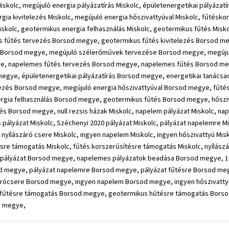
Miskolc, megújuló energia pályázatírás Miskolc, épületenergetikai pályázat
gia kivitelezés Miskolc, megújuló energia hőszivattyúval Miskolc, fűtésk
skolc, geotermikus energia felhasználás Miskolc, geotermikus fűtés Misko
us fűtés tervezés Borsod megye, geotermikus fűtés kivitelezés Borsod 
al Borsod megye, megújuló szélerőművek tervezése Borsod megye, megúj
e, napelemes fűtés tervezés Borsod megye, napelemes fűtés Borsod meg
 megye, épületenergetikai pályázatírás Borsod megye, energetikai tanác
lezés Borsod megye, megújuló energia hőszivattyúval Borsod megye, fűté
rgia felhasználás Borsod megye, geotermikus fűtés Borsod megye, hősz
 Borsod megye, null rezsis házak Miskolc, napelem pályázat Miskolc, na
lyázat Miskolc, Széchenyi 2020 pályázat Miskolc, pályázat napelemre Misk
en nyílászáró csere Miskolc, ingyen napelem Miskolc, ingyen hőszivattyú M
e támogatás Miskolc, fűtés korszerűsítésre támogatás Miskolc, nyílászáró
 pályázat Borsod megye, napelemes pályázatok beadása Borsod megye, 
 megye, pályázat napelemre Borsod megye, pályázat fűtésre Borsod megy
zárócsere Borsod megye, ingyen napelem Borsod megye, ingyen hőszivatt
fűtésre támogatás Borsod megye, geotermikus hűtésre támogatás Borso
d megye,