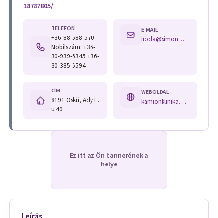
18787805/
TELEFON
E-MAIL
+36-88-588-570
iroda@simonman.hu
Mobilszám: +36-
30-939-6345 +36-
30-385-5594
CÍM
WEBOLDAL
8191 Öskü, Ady E.
kamionklinika.hu hu-hu.facebook.com/pages/category/Automotive-Repair-Shop/Simon-és-Társai-Kft-213897818787805/
u.40
Ez itt az Ön bannerének a
helye
Leírás