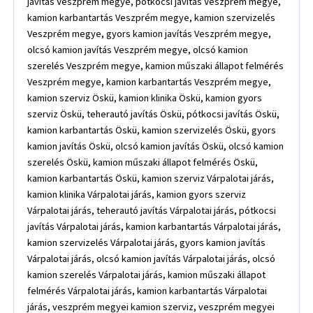
javítás Veszprém megye, pótkocsi javítás Veszprém megye,
kamion karbantartás Veszprém megye, kamion szervizelés
Veszprém megye, gyors kamion javítás Veszprém megye,
olcsó kamion javítás Veszprém megye, olcsó kamion
szerelés Veszprém megye, kamion műszaki állapot felmérés
Veszprém megye, kamion karbantartás Veszprém megye,
kamion szerviz Öskü, kamion klinika Öskü, kamion gyors
szerviz Öskü, teherautó javítás Öskü, pótkocsi javítás Öskü,
kamion karbantartás Öskü, kamion szervizelés Öskü, gyors
kamion javítás Öskü, olcsó kamion javítás Öskü, olcsó kamion
szerelés Öskü, kamion műszaki állapot felmérés Öskü,
kamion karbantartás Öskü, kamion szerviz Várpalotai járás,
kamion klinika Várpalotai járás, kamion gyors szerviz
Várpalotai járás, teherautó javítás Várpalotai járás, pótkocsi
javítás Várpalotai járás, kamion karbantartás Várpalotai járás,
kamion szervizelés Várpalotai járás, gyors kamion javítás
Várpalotai járás, olcsó kamion javítás Várpalotai járás, olcsó
kamion szerelés Várpalotai járás, kamion műszaki állapot
felmérés Várpalotai járás, kamion karbantartás Várpalotai
járás, veszprém megyei kamion szerviz, veszprém megyei