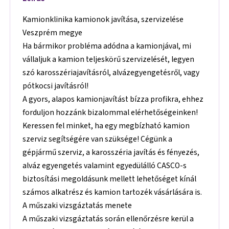
Kamionklinika kamionok javítása, szervizelése
Veszprém megye
Ha bármikor probléma adódna a kamionjával, mi
vállaljuk a kamion teljeskörű szervizelését, legyen
szó karosszériajavításról, alvázegyengetésről, vagy
pótkocsi javításról!
A gyors, alapos kamionjavítást bízza profikra, ehhez
forduljon hozzánk bizalommal elérhetőségeinken!
Keressen fel minket, ha egy megbízható kamion
szerviz segítségére van szüksége! Cégünk a
gépjármű szerviz, a karosszéria javítás és fényezés,
alváz egyengetés valamint egyedülálló CASCO-s
biztosítási megoldásunk mellett lehetőséget kínál
számos alkatrész és kamion tartozék vásárlására is.
A műszaki vizsgáztatás menete
A műszaki vizsgáztatás során ellenőrzésre kerül a