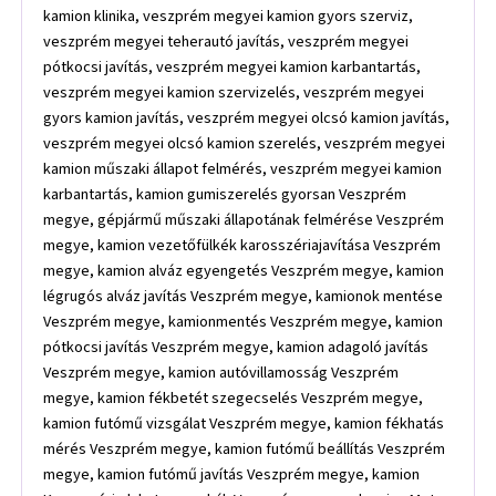
kamion klinika, veszprém megyei kamion gyors szerviz,
veszprém megyei teherautó javítás, veszprém megyei
pótkocsi javítás, veszprém megyei kamion karbantartás,
veszprém megyei kamion szervizelés, veszprém megyei
gyors kamion javítás, veszprém megyei olcsó kamion javítás,
veszprém megyei olcsó kamion szerelés, veszprém megyei
kamion műszaki állapot felmérés, veszprém megyei kamion
karbantartás, kamion gumiszerelés gyorsan Veszprém
megye, gépjármű műszaki állapotának felmérése Veszprém
megye, kamion vezetőfülkék karosszériajavítása Veszprém
megye, kamion alváz egyengetés Veszprém megye, kamion
légrugós alváz javítás Veszprém megye, kamionok mentése
Veszprém megye, kamionmentés Veszprém megye, kamion
pótkocsi javítás Veszprém megye, kamion adagoló javítás
Veszprém megye, kamion autóvillamosság Veszprém
megye, kamion fékbetét szegecselés Veszprém megye,
kamion futómű vizsgálat Veszprém megye, kamion fékhatás
mérés Veszprém megye, kamion futómű beállítás Veszprém
megye, kamion futómű javítás Veszprém megye, kamion