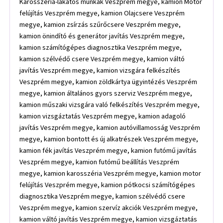
Karosszéria-lakatos munkák Veszprém megye, kamion Motor
felújítás Veszprém megye, kamion Olajcsere Veszprém
megye, kamion zsírzás szűrőcsere Veszprém megye,
kamion önindító és generátor javítás Veszprém megye,
kamion számítógépes diagnosztika Veszprém megye,
kamion szélvédő csere Veszprém megye, kamion váltó
javítás Veszprém megye, kamion vizsgára felkészítés
Veszprém megye, kamion zöldkártya ügyintézés Veszprém
megye, kamion általános gyors szerviz Veszprém megye,
kamion műszaki vizsgára való felkészítés Veszprém megye,
kamion vizsgáztatás Veszprém megye, kamion adagoló
javítás Veszprém megye, kamion autóvillamosság Veszprém
megye, kamion bontott és új alkatrészek Veszprém megye,
kamion fék javítás Veszprém megye, kamion futómű javítás
Veszprém megye, kamion futómű beállítás Veszprém
megye, kamion karosszéria Veszprém megye, kamion motor
felújítás Veszprém megye, kamion pótkocsi számítógépes
diagnosztika Veszprém megye, kamion szélvédő csere
Veszprém megye, kamion szervíz akciók Veszprém megye,
kamion váltó javítás Veszprém megye, kamion vizsgáztatás