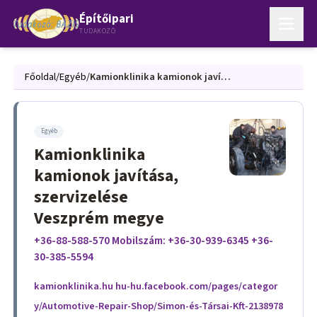
Építőipari
TUDAKOZÓ
Főoldal
/
Egyéb
/
Kamionklinika kamionok javítása, szervizelése Veszprém megye
Egyéb
Kamionklinika
kamionok javítása,
szervizelése
Veszprém megye
+36-88-588-570 Mobilszám: +36-30-939-6345 +36-
30-385-5594
kamionklinika.hu hu-hu.facebook.com/pages/categor
y/Automotive-Repair-Shop/Simon-és-Társai-Kft-2138978