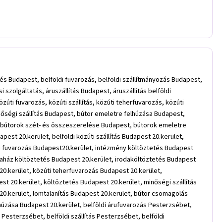
és Budapest, belföldi fuvarozás, belföldi szállítmányozás Budapest,
zolgáltatás, áruszállítás Budapest, áruszállítás belföldi
özúti fuvarozás, közúti szállítás, közúti teherfuvarozás, közúti
inőségi szállítás Budapest, bútor emeletre felhúzása Budapest,
, bútorok szét- és összeszerelése Budapest, bútorok emeletre
pest 20.kerület, belföldi közúti szállítás Budapest 20.kerület,
báru fuvarozás Budapest20.kerület, intézmény költöztetés Budapest
rodaház költöztetés Budapest 20.kerület, irodaköltöztetés Budapest
20.kerület, közúti teherfuvarozás Budapest 20.kerület,
est 20.kerület, költöztetés Budapest 20.kerület, minőségi szállítás
 20.kerület, lomtalanítás Budapest 20.kerület, bútor csomagolás
húzása Budapest 20.kerület, belföldi árufuvarozás Pesterzsébet,
s Pesterzsébet, belföldi szállítás Pesterzsébet, belföldi