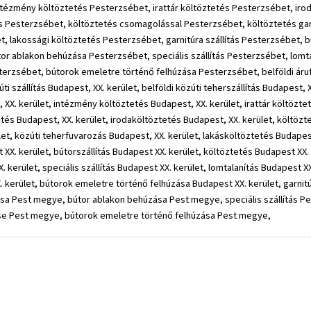
ézmény költöztetés Pesterzsébet, irattár költöztetés Pesterzsébet, iroda
s Pesterzsébet, költöztetés csomagolással Pesterzsébet, költöztetés gar
, lakossági költöztetés Pesterzsébet, garnitúra szállítás Pesterzsébet, 
tor ablakon behúzása Pesterzsébet, speciális szállítás Pesterzsébet, lom
zsébet, bútorok emeletre történő felhúzása Pesterzsébet, belföldi árufuv
ti szállítás Budapest, XX. kerület, belföldi közúti teherszállítás Budapest, XX
XX. kerület, intézmény költöztetés Budapest, XX. kerület, irattár költöztet
tetés Budapest, XX. kerület, irodaköltöztetés Budapest, XX. kerület, költö
let, közúti teherfuvarozás Budapest, XX. kerület, lakásköltöztetés Budapest
st XX. kerület, bútorszállítás Budapest XX. kerület, költöztetés Budapest XX
 kerület, speciális szállítás Budapest XX. kerület, lomtalanítás Budapest 
 kerület, bútorok emeletre történő felhúzása Budapest XX. kerület, garnitú
ása Pest megye, bútor ablakon behúzása Pest megye, speciális szállítás 
se Pest megye, bútorok emeletre történő felhúzása Pest megye,