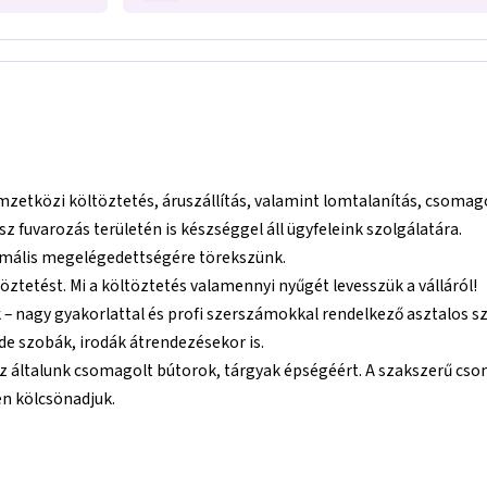
zetközi költöztetés, áruszállítás, valamint lomtalanítás, csomago
 fuvarozás területén is készséggel áll ügyfeleink szolgálatára.
ximális megelégedettségére törekszünk.
töztetést. Mi a költöztetés valamennyi nyűgét levesszük a válláról!
k – nagy gyakorlattal és profi szerszámokkal rendelkező asztalo
 de szobák, irodák átrendezésekor is.
nk az általunk csomagolt bútorok, tárgyak épségéért. A szakszerű
en kölcsönadjuk.