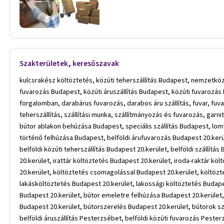
Szakterületek, keresőszavak
kulcsrakész költöztetés, közúti teherszállítás Budapest, nemzetköz
fuvarozás Budapest, közúti áruszállítás Budapest, közúti fuvarozás 
forgalomban, darabárus fuvarozás, darabos áru szállítás, fuvar, fuvar
teherszállítás, szállítási munka, szállítmányozás és fuvarozás, gar
bútor ablakon behúzása Budapest, speciális szállítás Budapest, l
történő felhúzása Budapest, belföldi árufuvarozás Budapest 20.kerüle
belföldi közúti teherszállítás Budapest 20.kerület, belföldi szállí
20.kerület, irattár költöztetés Budapest 20.kerület, iroda-raktár k
20.kerület, költöztetés csomagolással Budapest 20.kerület, költözt
lakásköltöztetés Budapest 20.kerület, lakossági költöztetés Budapest
Budapest 20.kerület, bútor emeletre felhúzása Budapest 20.kerület,
Budapest 20.kerület, bútorszerelés Budapest 20.kerület, bútorok s
belföldi áruszállítás Pesterzsébet, belföldi közúti fuvarozás Pesterz