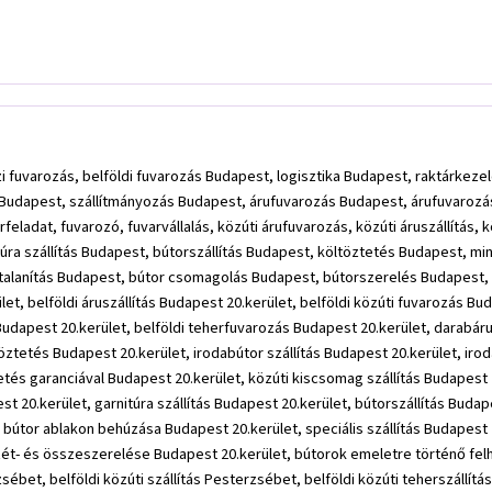
i fuvarozás, belföldi fuvarozás Budapest, logisztika Budapest, raktárkezel
Budapest, szállítmányozás Budapest, árufuvarozás Budapest, árufuvarozási s
feladat, fuvarozó, fuvarvállalás, közúti árufuvarozás, közúti áruszállítás, k
nitúra szállítás Budapest, bútorszállítás Budapest, költöztetés Budapest, m
omtalanítás Budapest, bútor csomagolás Budapest, bútorszerelés Budapest
t, belföldi áruszállítás Budapest 20.kerület, belföldi közúti fuvarozás Buda
tás Budapest 20.kerület, belföldi teherfuvarozás Budapest 20.kerület, dara
öltöztetés Budapest 20.kerület, irodabútor szállítás Budapest 20.kerület, i
etés garanciával Budapest 20.kerület, közúti kiscsomag szállítás Budapest 
 20.kerület, garnitúra szállítás Budapest 20.kerület, bútorszállítás Budap
 bútor ablakon behúzása Budapest 20.kerület, speciális szállítás Budapest
zét- és összeszerelése Budapest 20.kerület, bútorok emeletre történő fel
sébet, belföldi közúti szállítás Pesterzsébet, belföldi közúti teherszállítá