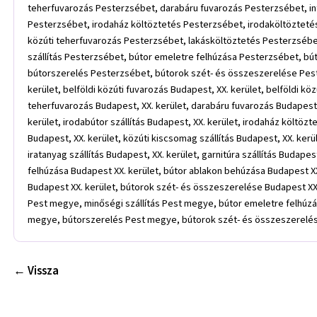
teherfuvarozás Pesterzsébet, darabáru fuvarozás Pesterzsébet, int
Pesterzsébet, irodaház költöztetés Pesterzsébet, irodaköltözteté
közúti teherfuvarozás Pesterzsébet, lakásköltöztetés Pesterzsébet
szállítás Pesterzsébet, bútor emeletre felhúzása Pesterzsébet, bú
bútorszerelés Pesterzsébet, bútorok szét- és összeszerelése Pester
kerület, belföldi közúti fuvarozás Budapest, XX. kerület, belföldi közú
teherfuvarozás Budapest, XX. kerület, darabáru fuvarozás Budapest, 
kerület, irodabútor szállítás Budapest, XX. kerület, irodaház költöz
Budapest, XX. kerület, közúti kiscsomag szállítás Budapest, XX. kerü
iratanyag szállítás Budapest, XX. kerület, garnitúra szállítás Budape
felhúzása Budapest XX. kerület, bútor ablakon behúzása Budapest XX.
Budapest XX. kerület, bútorok szét- és összeszerelése Budapest XX.
Pest megye, minőségi szállítás Pest megye, bútor emeletre felhúz
megye, bútorszerelés Pest megye, bútorok szét- és összeszerelé
← Vissza