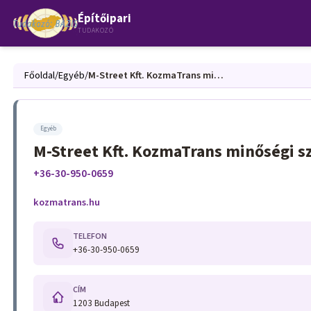
Építőipari
TUDAKOZÓ
Főoldal
/
Egyéb
/
M-Street Kft. KozmaTrans minőségi szállítás
Egyéb
M-Street Kft. KozmaTrans minőségi sz
+36-30-950-0659
kozmatrans.hu
TELEFON
+36-30-950-0659
CÍM
1203 Budapest