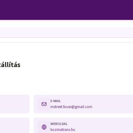
állítás
E-MAIL
mstreet.fuvar@gmail.com
WEBOLDAL
kozmatrans.hu