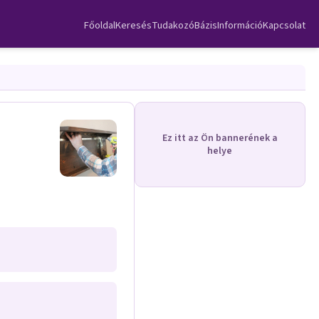
Főoldal
Keresés
TudakozóBázis
Információ
Kapcsolat
Ez itt az Ön bannerének a
helye