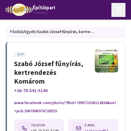
Építőipari
TUDAKOZÓ
Főoldal
/
Egyéb
/
Szabó József fűnyírás, kertrendezés Komárom
Egyéb
Szabó József fűnyírás,
kertrendezés
Komárom
+36-70-541-5140
www.facebook.com/photo/?fbid=709571530113834&set
=pcb.2067845976720515
TELEFON
E-MAIL
+36-70-541-5140
szabojozsef623@gmail.com