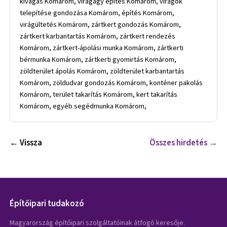
kivágás Komárom, virágágy építés Komárom, virágok
telepítése gondozása Komárom, építés Komárom,
virágültetés Komárom, zártkert gondozás Komárom,
zártkert karbantartás Komárom, zártkert rendezés
Komárom, zártkert-ápolási munka Komárom, zártkerti
bérmunka Komárom, zártkerti gyomirtás Komárom,
zöldterület ápolás Komárom, zöldterület karbantartás
Komárom, zöldudvar gondozás Komárom, konténer pakolás
Komárom, terület takarítás Komárom, kert takarítás
Komárom, egyéb segédmunka Komárom,
← Vissza
Összes hirdetés →
Építőipari tudakozó
Magyarország építőipari szolgáltatóinak átfogó keresője.