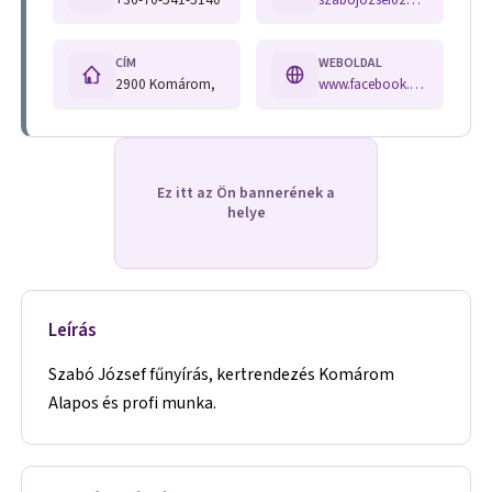
CÍM
WEBOLDAL
2900 Komárom,
www.facebook.com/photo/?fbid=709571530113834&set=pcb.2067845976720515
Ez itt az Ön bannerének a
helye
Leírás
Szabó József fűnyírás, kertrendezés Komárom
Alapos és profi munka.