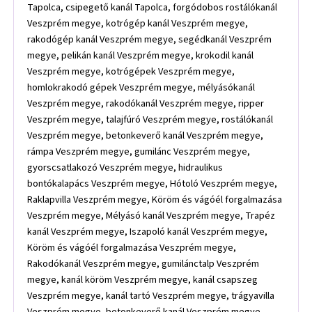
Tapolca, csipegető kanál Tapolca, forgódobos rostálókanál
Veszprém megye, kotrógép kanál Veszprém megye,
rakodógép kanál Veszprém megye, segédkanál Veszprém
megye, pelikán kanál Veszprém megye, krokodil kanál
Veszprém megye, kotrógépek Veszprém megye,
homlokrakodó gépek Veszprém megye, mélyásókanál
Veszprém megye, rakodókanál Veszprém megye, ripper
Veszprém megye, talajfúró Veszprém megye, rostálókanál
Veszprém megye, betonkeverő kanál Veszprém megye,
rámpa Veszprém megye, gumilánc Veszprém megye,
gyorscsatlakozó Veszprém megye, hidraulikus
bontókalapács Veszprém megye, Hótoló Veszprém megye,
Raklapvilla Veszprém megye, Köröm és vágóél forgalmazása
Veszprém megye, Mélyásó kanál Veszprém megye, Trapéz
kanál Veszprém megye, Iszapoló kanál Veszprém megye,
Köröm és vágóél forgalmazása Veszprém megye,
Rakodókanál Veszprém megye, gumilánctalp Veszprém
megye, kanál köröm Veszprém megye, kanál csapszeg
Veszprém megye, kanál tartó Veszprém megye, trágyavilla
Veszprém megye, betonkeverő kanál Veszprém megye,