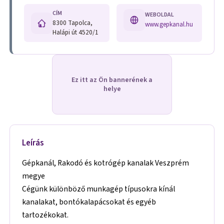
CÍM
WEBOLDAL
8300 Tapolca,
www.gepkanal.hu
Halápi út 4520/1
Ez itt az Ön bannerének a
helye
Leírás
Gépkanál, Rakodó és kotrógép kanalak Veszprém
megye
Cégünk különböző munkagép típusokra kínál
kanalakat, bontókalapácsokat és egyéb
tartozékokat.