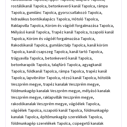
rostálókanál Tapolca, betonkeverő kanál Tapolca, rámpa
Tapolca, gumilánc Tapolca, gyorscsatlakozó Tapolca,
hidraulikus bontókalapács Tapolca, Hótoló Tapolca,
Raklapvilla Tapolca, Köröm és vágóél forgalmazása Tapolca,
Mélyásó kanál Tapolca, Trapéz kanál Tapolca, Iszapoló kanál
Tapolca, Köröm és vágóél forgalmazása Tapolca,
Rakodókanál Tapolca, gumilánctalp Tapolca, kanál köröm
Tapolca, kanál csapszeg Tapolca, kanál tartó Tapolca,
trágyavilla Tapolca, betonkeverő kanál Tapolca,
betonharapók Tapolca, talajfúró Tapolca, agyagkanál
Tapolca, földkanál Tapolca, rámpa Tapolca, trapéz kanál
Tapolca, lapvibrátor Tapolca, rézsű kanál Tapolca, hótolók
Veszprém megye, trapéz kanalak Veszprém megye,
földmunkagép kanalak Veszprém megye, mélyásó kanalak
Veszprém megye, raklapvillák Veszprém megye,
rakodókanalak Veszprém megye, vágóélek Tapolca,
vágóélek Tapolca, iszapoló kanál Tapolca, földmunkagép
kanalak Tapolca, építőmunkagép szerelékek Tapolca,
földmunkagép szerelékek Tapolca, csipegető kanalak