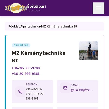
Építőipari
TUDAKOZÓ
Főoldal
/
Alpintechnika
/
MZ Kéménytechnika Bt
Alpintechnika
MZ Kéménytechnika
Bt
+36-20-998-9700
+36-20-998-9361
TELEFON
E-MAIL
+36-20-998-
gyulai49@freemail.hu
9700, +36-20-
998-9361