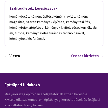
Szakterületek, keresőszavak
kéménybélés, kéményépítés, kémény javítás, kémény
magasítás, szerelt kémények építése, kémény felújítás,
kéményfejek átépítése, kémények kivitelezése, korr ék, alu
ék, turbós, kéménybélelés furánflex technológiával,
kéménybélelés furánnal,
← Vissza
Összes hirdetés →
Építőipari tudakozó
Magyarország építőipari szolgáltatóinak átfogó keresője.
Kivitelezők, szakemberek, építőanyag-kereskedések és felújítási
szolgáltatások egy helyen.