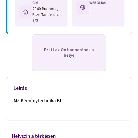
CÍM
WEBOLDAL
2040 Budaörs ,
–
Esze Tamás utca
9/2
Ez itt az Ön bannerének a
helye
Leírás
MZ Kéménytechnika Bt
Helyszín a térképen