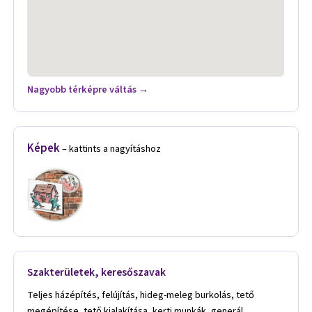
Nagyobb térképre váltás →
Képek
– kattints a nagyításhoz
Szakterületek, keresőszavak
Teljes házépítés, felújítás, hideg-meleg burkolás, tető
megépítése, tető kialakítása, kerti munkák, generál