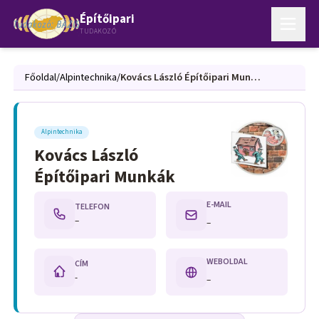
Építőipari
TUDAKOZÓ
Főoldal
/
Alpintechnika
/
Kovács László Építőipari Munkák
Alpintechnika
Kovács László
Építőipari Munkák
E-MAIL
TELEFON
–
–
WEBOLDAL
CÍM
-
–