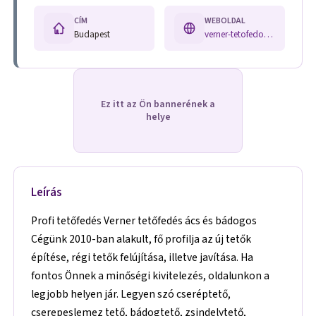
CÍM
WEBOLDAL
Budapest
verner-tetofedo.hu/
Ez itt az Ön bannerének a
helye
Leírás
Profi tetőfedés Verner tetőfedés ács és bádogos
Cégünk 2010-ban alakult, fő profilja az új tetők
építése, régi tetők felújítása, illetve javítása. Ha
fontos Önnek a minőségi kivitelezés, oldalunkon a
legjobb helyen jár. Legyen szó cseréptető,
cserepeslemez tető, bádogtető, zsindelytető,