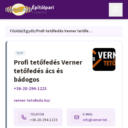
Építőipari
TUDAKOZÓ
Főoldal
/
Egyéb
/
Profi tetőfedés Verner tetőfedés ács és bádogos
Egyéb
Profi tetőfedés Verner
tetőfedés ács és
bádogos
+36-20-294-1223
verner-tetofedo.hu/
TELEFON
E-MAIL
+36-20-294-1223
info@verner-tetofedo.hu