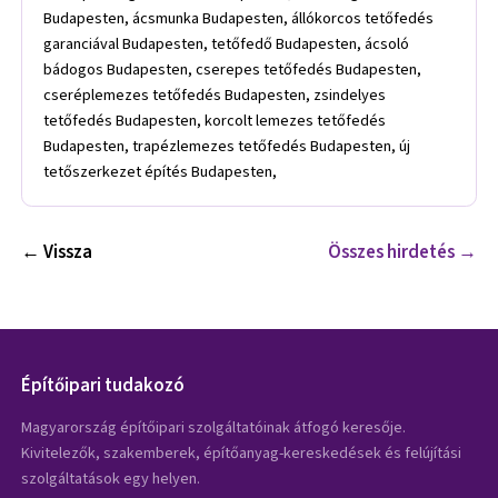
← Vissza
Összes hirdetés →
Építőipari tudakozó
Magyarország építőipari szolgáltatóinak átfogó keresője.
Kivitelezők, szakemberek, építőanyag-kereskedések és felújítási
szolgáltatások egy helyen.