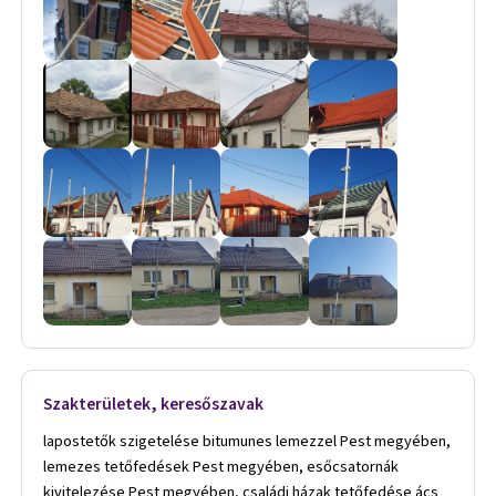
Szakterületek, keresőszavak
lapostetők szigetelése bitumunes lemezzel Pest megyében, lemezes tetőfedések Pest megyében, esőcsatornák kivitelezése Pest megyében, családi házak tetőfedése ács és bádogos munkával Pest megyében, ácsszerkezet készítés Pest megyében, bádogos munkák elvégzése Pest megyében, beázás elhárítás Pest megyében, cserépfedés Pest megyében, ereszcsatorna készítése Pest megyében, ereszcsatorna javítása Pest megyében, ereszcsatorna tisztítása Pest megyében, lapostetők szigetelése Pest megyében, palatetők javítása és szigetelése Pest megyében, tetőfedés Pest megyében, tetőjavítás Pest megyében, tetőszerkezetek felújítása Pest megyében,tetőszerkezet készítés Pest megyében, palatető Pest megyében, régi tető javítás Pest megyében, ács Pest megyében, ácsmunkák Pest megyében, tető Pest megyében, tető ács Pest megyében, lapostetők szigetelése bitumunes lemezzel Vas megyében, lemezes tetőfedések Vas megyében, esőcsatornák kivitelezése Vas megyében, családi házak tetőfedése ács és bádogos munkával Vas megyében, ácsszerkezet készítés Vas megyében, bádogos munkák elvégzése Vas megyében, beázás elhárítás Vas megyében, cserépfedés Vas megyében, ereszcsatorna készítése Vas megyében, ereszcsatorna javítása Vas megyében, ereszcsatorna tisztítása Vas megyében, lapostetők szigetelése Vas megyében, palatetők javítása és szigetelése Vas megyében, tetőfedés Vas megyében, tetőjavítás Vas megyében, tetőszerkezetek felújítása Vas megyében, tetőszerkezet készítés Vas megyében, palatető Vas megyében, régi tető javítás Vas megyében, ács Vas megyében, ácsmunkák Vas megyében, tető Vas megyében, tető ács Vas megyében, lapostetők szigetelése bitumunes lemezzel Győr-Moson-Sopron megyében, lemezes tetőfedések Győr-Moson-Sopron megyében, esőcsatornák kivitelezése Győr-Moson-Sopron megyében, családi házak tetőfedése ács és bádogos munkával Győr-Moson-Sopron megyében, ácsszerkezet készítés Győr-Moson-Sopron megyében, bádogos munkák elvégzése Győr-Moson-Sopron megyében, beázás elhárítás Győr-Moson-Sopron megyében, cserépfedés Győr-Moson-Sopron megyében, ereszcsatorna készítése Győr-Moson-Sopron megyében, ereszcsatorna javítása Győr-Moson-Sopron megyében, ereszcsatorna tisztítása Győr-Moson-Sopron megyében, lapostetők szigetelése Győr-Moson-Sopron megyében, palatetők javítása és szigetelése Győr-Moson-Sopron megyében, tetőfedés Győr-Moson-Sopron megyében, tetőjavítás Győr-Moson-Sopron megyében, tetőszerkezetek felújítása Győr-Moson-Sopron megyében, tetőszerkezet készítés Győr-Moson-Sopron megyében, palatető Győr-Moson-Sopron megyében, régi tető javítás Győr-Moson-Sopron megyében, ács Győr-Moson-Sopron megyében, ácsmunkák Győr-Moson-Sopron megyében, tető Győr-Moson-Sopron megyében, tető ács Győr-Moson-Sopron megyében, lapostetők szigetelése bitumunes lemezzel Fejér megyében, lemezes tetőfedések Fejér megyében, esőcsatornák kivitelezése Fejér megyében, családi házak tetőfedése ács és bádogos munkával Fejér megyében, ácsszerkezet készítés Fejér megyében, bádogos munkák elvégzése Fejér megyében, beázás elhárítás Fejér megyében, cserépfedés Fejér megyében, ereszcsatorna készítése Fejér megyében, ereszcsatorna javítása Fejér megyében, ereszcsatorna tisztítása Fejér megyében, lapostetők szigetelése Fejér megyében, palatetők javítása és szigetelése Fejér megyében, tetőfedés Fejér megyében, tetőjavítás Fejér megyében, tetőszerkezetek felújítása Fejér megyében, tetőszerkezet készítés Fejér megyében, palatető Fejér megyében, régi tető javítás Fejér megyében, ács Fejér megyében, ácsmunkák Fejér megyében, tető Fejér megyében, tető ács Fejér megyében, lapostetők szigetelése bitumunes lemezzel Komárom-Esztergom megyében, lemezes tetőfedések Komárom-Esztergom megyében, esőcsatornák kivitelezése Komárom-Esztergom megyében, családi házak tetőfedése ács és bádogos munkával Komárom-Esztergom megyében, ácsszerkezet készítés Komárom-Esztergom megyében, bádogos munkák elvégzése Komárom-Esztergom megyében, beázás elhárítás Komárom-Esztergom megyében, cserépfedés Komárom-Esztergom megyében, ereszcsatorna készítése Komárom-Esztergom megyében, ereszcsatorna javítása Komárom-Esztergom megyében, ereszcsatorna tisztítása Komárom-Esztergom megyében, lapostetők szigetelése Komárom-Esztergom megyében, palatetők javítása és szigetelése Komárom-Esztergom megyében, tetőfedés Komárom-Esztergom megyében, tetőjavítás Komárom-Esztergom megyében, tetőszerkezetek felújítása Komárom-Esztergom megyében, tetőszerkezet készítés Komárom-Esztergom megyében, palatető Komárom-Esztergom megyében, régi tető javítás Komárom-Esztergom megyében, ács Komárom-Esztergom megyében, ácsmunkák Komárom-Esztergom megyében, tető Komárom-Esztergom megyében, tető ács Komárom-Esztergom megyében, lapostetők szigetelése bitumunes lemezzel Zala megyében, lemezes tetőfedések Zala megyében, esőcsatornák kivitelezése Zala megyében, családi házak tetőfedése ács és bádogos munkával Zala megyében, ácsszerkezet készítés Zala megyében, bádogos munkák elvégzése Zala megyében, beázás elhárítás Zala megyében, cserépfedés Zala megyében, ereszcsatorna készítése Zala megyében, ereszcsatorna javítása Zala megyében, ereszcsatorna tisztítása Zala megyében, lapostetők szigetelése Zala megyében, palatetők javítása és szigetelése Zala megyében, tetőfedés Zala megyében, tetőjavítás Zala megyében, tetőszerkezetek felújítása Zala megyében, tetőszerkezet készítés Zala megyében, palatető Zala megyében, régi tető javítás Zala megyében, ács Zala megyében, ácsmunkák Zala megyében, tető Zala megyében, tető ács Zala megyében, lapostetők szigetelése bitumunes lemezzel Tolna megyében, lemezes tetőfedések Tolna megyében, esőcsatornák kivitelezése Tolna megyében, családi házak tetőfedése ács és bádogos munkával Tolna megyében, ácsszerkezet készítés Tolna megyében, bádogos munkák elvégzése Tolna megyében, beázás elhárítás Tolna megyében, cserépfedés Tolna megyében, ereszcsatorna készítése Tolna megyében, ereszcsatorna javítása Tolna megyében, ereszcsatorna tisztítása Tolna megyében, lapostetők szigetelése Tolna megyében, palatetők javítása és szigetelése Tolna megyében, tetőfedés Tolna megyében, tetőjavítás Tolna megyében, tetőszerkezetek felújítása Tolna megyében, tetőszerkezet készítés Tolna megyében, palatető Tolna megyében, régi tető javítás Tolna megyében, ács Tolna megyében, ácsmunkák Tolna megyében, tető Tolna megyében, tető ács Tolna megyében, lapostetők szigetelése bitumunes lemezzel Bács-Kiskun megyében, lemezes tetőfedések Bács-Kiskun megyében, esőcsatornák kivitelezése Bács-Kiskun megyében, családi házak tetőfedése ács és bádogos munkával Bács-Kiskun megyében, ácsszerkezet készítés Bács-Kiskun megyében, bádogos munkák elvégzése Bács-Kiskun megyében, beázás elhárítás Bács-Kiskun megyében, cserépfedés Bács-Kiskun megyében, ereszcsatorna készítése Bács-Kiskun megyében, ereszcsatorna javítása Bács-Kiskun megyében, ereszcsatorna tisztítása Bács-Kiskun megyében, lapostetők szigetelése Bács-Kiskun megyében, palatetők javítása és szigetelése Bács-Kiskun megyében, tetőfedés Bács-Kiskun megyében, tetőjavítás Bács-Kiskun megyében, tetőszerkezetek felújítása Bács-Kiskun megyében, tetőszerkezet készítés Bács-Kiskun megyében, palatető Bács-Kiskun megyében, régi tető javítás Bács-Kiskun megyében, ács Bács-Kiskun megyében, ácsmunkák Bács-Kiskun megyében, tető Bács-Kiskun megyében, tető ács Bács-Kiskun megyében, ácsszerkezet készítés Pest megyében, bádogos munkák elvégzése Pest megyében, beázás elhárítás Pest megyében, cserépfedés Pest megyében, ereszcsatorna készítése Pest megyében, ereszcsatorna javítása Pest megyében, ereszcsatorna tisztítása Pest megyében, lapostetők szigetelése Pest megyében, palatetők javítása és szigetelése Pest megyében, tetőfedés Pest megyében, tetőjavítás Pest megyében, tetőszerkezetek felújítása Pest megyében, tetőbeázás megszüntetése Pest megyében, tetőbeázás Pest megyében, tetőfelújítás Pest megyében, bádogos munkák Pest megyében, palalatető javítás Pest megyében, tető szigetelés Pest megyében, tetőbeépítés Pest megyében, palatető szigetelés Pest megyében, tetőszerkezetek felújítása Pest megyében, ácsszerkezet készítés Pest megyében, bádogozás, bádogos munkák elvégzése Pest megyében, beázás elhárítás Pest megyében, cserépfedés Pest megyében, ereszcsatorna tisztítása Pest megyében, lapostetők szigetelése Pest megyében, palatetők javítása és szigetelése Pest megyében, tetőfedés Pest megyében, tetőjavítás Pest megyében, tetőszerkezetek felújítása Pest megyében, tetőbeázás megszüntetése Pest megyében, tetőjavítás Pest megyében, tetőbeázás Pest megyében, tetőfelújítás Pest megyében, bádogos munkák Pest megyében, palalatető javítás Pest megyében, tető szigetelés Pest megyében, tetőbeépítés Pest megyében, palatető szigetelés Pest megyében, tetőszerkezetek felújítása Pest megyében, tetőfedő Pest megyében, tetőfedés Pest megyében, ács Pest megyében, ácsmunkák Pest megyében, tető Pest megyében, tetőács Pest megyében, tetőfedés Pest megyében, tetőszigetelés Pest megyében, zsindely Pest megyében, tetőzsindely Pest megyében, zsindelyezés Pest megyében, tető szigetelés Pest megyében, födém szigetelés Pest megyében, bádogos Pest megyében, bádogos munkák Pest megyében, ereszcsatorna Pest megyében, cserepezés Pest megyében, nyeregtető Pest megyében, sátortető Pest megyében, tetőjavítás Pest megyében, tetőszerkezet készítés Pest megyében, palatető Pest megyében, régi tető javítás Pest megyében, ács Pest megyében, ácsmunkák Pest megyében, tető Pest megyében, tető ács Pest megyében, tetőfedés Pest megyében, tetőszigetelés Pest megyében, zsindely Pest megyében, tetőzsindely Pest megyében, szigetelés Pest megyében, hőszigetelés Pest megyében, bádogos Pest megyében, bádogos munkák Pest megyében, ereszcsatorna Pest megyében, cserepezés Pest megyében, nyeregtető Pest megyében, sátortető Pest megyében, tetőjavítás Pest megyében, tetőszerkezet készítés Pest megyében, palatető Pest megyében, régi tető javítás Pest megyében, lindab Pest megyében, lindab tetőfedés Pest megyében, lindab tetőfedés Pest megyében, tetőfedés Pest megyében,