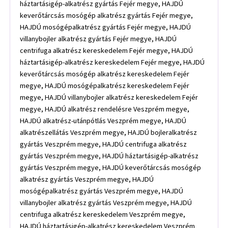
háztartásigép-alkatrész gyártás Fejér megye, HAJDÚ
keverőtárcsás mosógép alkatrész gyártás Fejér megye,
HAJDÚ mosógépalkatrész gyártás Fejér megye, HAJDÚ
villanybojler alkatrész gyártás Fejér megye, HAJDÚ
centrifuga alkatrész kereskedelem Fejér megye, HAJDÚ
háztartásigép-alkatrész kereskedelem Fejér megye, HAJDÚ
keverőtárcsás mosógép alkatrész kereskedelem Fejér
megye, HAJDÚ mosógépalkatrész kereskedelem Fejér
megye, HAJDÚ villanybojler alkatrész kereskedelem Fejér
megye, HAJDÚ alkatrész rendelésre Veszprém megye,
HAJDÚ alkatrész-utánpótlás Veszprém megye, HAJDÚ
alkatrészellátás Veszprém megye, HAJDÚ bojleralkatrész
gyártás Veszprém megye, HAJDÚ centrifuga alkatrész
gyártás Veszprém megye, HAJDÚ háztartásigép-alkatrész
gyártás Veszprém megye, HAJDÚ keverőtárcsás mosógép
alkatrész gyártás Veszprém megye, HAJDÚ
mosógépalkatrész gyártás Veszprém megye, HAJDÚ
villanybojler alkatrész gyártás Veszprém megye, HAJDÚ
centrifuga alkatrész kereskedelem Veszprém megye,
HAJDÚ háztartásigép-alkatrész kereskedelem Veszprém