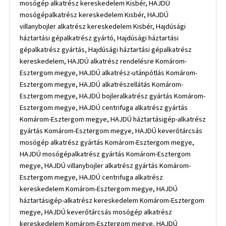
mosógép alkatrész kereskedelem Kisbér, HAJDÚ
mosógépalkatrész kereskedelem Kisbér, HAJDÚ
villanybojler alkatrész kereskedelem Kisbér, Hajdúsági
háztartási gépalkatrész gyártó, Hajdúsági háztartási
gépalkatrész gyártás, Hajdúsági háztartási gépalkatrész
kereskedelem, HAJDÚ alkatrész rendelésre Komárom-
Esztergom megye, HAJDÚ alkatrész-utánpótlás Komárom-
Esztergom megye, HAJDÚ alkatrészellátás Komárom-
Esztergom megye, HAJDÚ bojleralkatrész gyártás Komárom-
Esztergom megye, HAJDÚ centrifuga alkatrész gyártás
Komárom-Esztergom megye, HAJDÚ háztartásigép-alkatrész
gyártás Komárom-Esztergom megye, HAJDÚ keverőtárcsás
mosógép alkatrész gyártás Komárom-Esztergom megye,
HAJDÚ mosógépalkatrész gyártás Komárom-Esztergom
megye, HAJDÚ villanybojler alkatrész gyártás Komárom-
Esztergom megye, HAJDÚ centrifuga alkatrész
kereskedelem Komárom-Esztergom megye, HAJDÚ
háztartásigép-alkatrész kereskedelem Komárom-Esztergom
megye, HAJDÚ keverőtárcsás mosógép alkatrész
kereskedelem Komárom-Esztergom megye, HAJDÚ