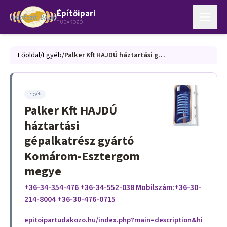
Építőipari
TUDAKOZÓ
Főoldal
/
Egyéb
/
Palker Kft HAJDÚ háztartási gépalkatrész gyártó Komárom-Esztergom megye
Egyéb
Palker Kft HAJDÚ
háztartási
gépalkatrész gyártó
Komárom-Esztergom
megye
+36-34-354-476 +36-34-552-038 Mobilszám:+36-30-
214-8004 +36-30-476-0715
epitoipartudakozo.hu/index.php?main=description&hi