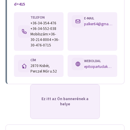
d=415
TELEFON
E-MAIL
+36-34-354-476
palker64@gmail.com
+36-34-552-038
Mobilszám:+36-
30-214-8004 +36-
30-476-0715
CÍM
WEBOLDAL
2870 Kisbér,
epitoipartudakozo.hu/index.php?main=description&hid=415
Perczel Mór u.52
Ez itt az Ön bannerének a
helye