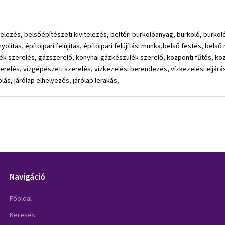
lezés, belsőépítészeti kivitelezés, beltéri burkolóanyag, burkoló, burkolóa
yolítás, építőipari felújítás, építőipari felújítási munka,belső festés, bels
k szerelés, gázszerelő, konyhai gázkészülék szerelő, központi fűtés, közp
zerelés, vízgépészeti szerelés, vízkezelési berendezés, vízkezelési eljárá
ás, járólap elhelyezés, járólap lerakás,
Navigáció
Főoldal
Keresés