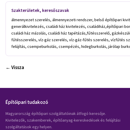
Szakterületek, keresőszavak
álmennyezet szerelés, álmennyezeti rendszer, belső építőipari kivite
generálkivitelezés, családi ház kivitelezés, családiház,építőipari bon
családi ház mázolás, családi ház tapétázás,fűtésszerelő, gázkészülé
fűtésszerelés, víz-gáz szerelés, víz-gáz-fűtés szerelés, vízfűtés s
felújítás, csempeburkolás, csempézés, hidegburkolás, járólap burkol
← Vissza
Építőipari tudakozó
Magyarország építőipari szolgáltatóinak átfogó keresője.
Kivitelezők, szakemberek, építőanyag-kereskedések és felújítási
szolgáltatások egy helyen.