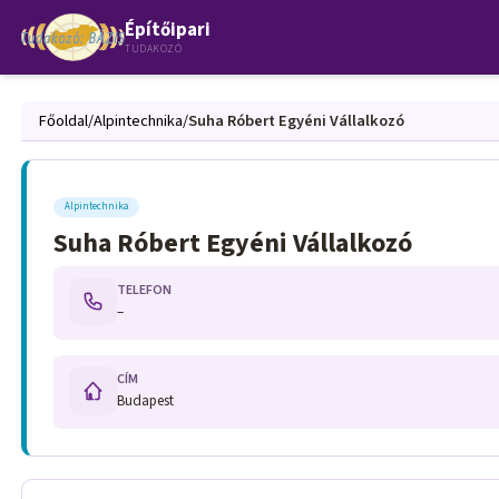
Építőipari
TUDAKOZÓ
Főoldal
/
Alpintechnika
/
Suha Róbert Egyéni Vállalkozó
Alpintechnika
Suha Róbert Egyéni Vállalkozó
TELEFON
–
CÍM
Budapest