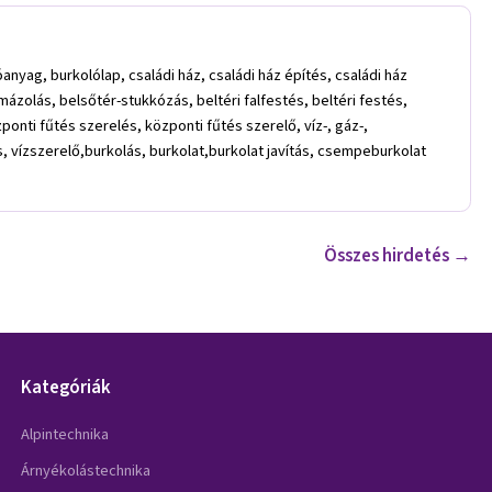
nyag, burkolólap, családi ház, családi ház építés, családi ház
ő mázolás, belsőtér-stukkózás, beltéri falfestés, beltéri festés,
onti fűtés szerelés, központi fűtés szerelő, víz-, gáz-,
s, vízszerelő,burkolás, burkolat,burkolat javítás, csempeburkolat
Összes hirdetés →
Kategóriák
Alpintechnika
Árnyékolástechnika