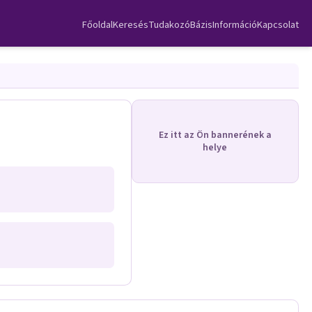
Főoldal
Keresés
TudakozóBázis
Információ
Kapcsolat
Ez itt az Ön bannerének a
helye