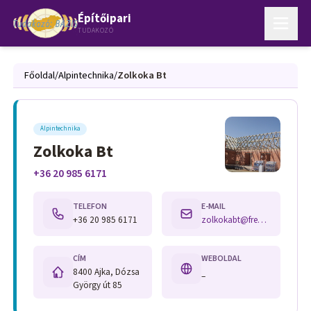
Építőipari
TUDAKOZÓ
Főoldal
/
Alpintechnika
/
Zolkoka Bt
Alpintechnika
Zolkoka Bt
+36 20 985 6171
TELEFON
E-MAIL
+36 20 985 6171
zolkokabt@freemail.hu
CÍM
WEBOLDAL
8400 Ajka, Dózsa
–
György út 85