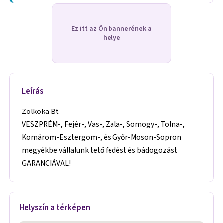
Ez itt az Ön bannerének a
helye
Leírás
Zolkoka Bt
VESZPRÉM-, Fejér-, Vas-, Zala-, Somogy-, Tolna-,
Komárom-Esztergom-, és Győr-Moson-Sopron
megyékbe vállalunk tető fedést és bádogozást
GARANCIÁVAL!
Helyszín a térképen