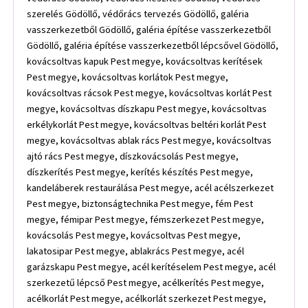
szerelés Gödöllő, védőrács tervezés Gödöllő, galéria
vasszerkezetből Gödöllő, galéria építése vasszerkezetből
Gödöllő, galéria építése vasszerkezetből lépcsővel Gödöllő,
kovácsoltvas kapuk Pest megye, kovácsoltvas kerítések
Pest megye, kovácsoltvas korlátok Pest megye,
kovácsoltvas rácsok Pest megye, kovácsoltvas korlát Pest
megye, kovácsoltvas díszkapu Pest megye, kovácsoltvas
erkélykorlát Pest megye, kovácsoltvas beltéri korlát Pest
megye, kovácsoltvas ablak rács Pest megye, kovácsoltvas
ajtó rács Pest megye, díszkovácsolás Pest megye,
díszkerítés Pest megye, kerítés készítés Pest megye,
kandeláberek restaurálása Pest megye, acél acélszerkezet
Pest megye, biztonságtechnika Pest megye, fém Pest
megye, fémipar Pest megye, fémszerkezet Pest megye,
kovácsolás Pest megye, kovácsoltvas Pest megye,
lakatosipar Pest megye, ablakrács Pest megye, acél
garázskapu Pest megye, acél kerítéselem Pest megye, acél
szerkezetű lépcső Pest megye, acélkerítés Pest megye,
acélkorlát Pest megye, acélkorlát szerkezet Pest megye,