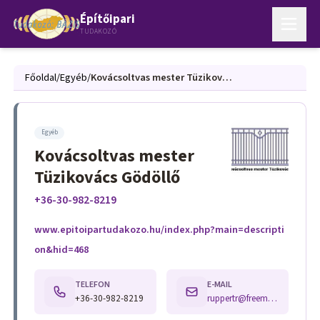
Építőipari
TUDAKOZÓ
Főoldal
/
Egyéb
/
Kovácsoltvas mester Tüzikovács Gödöllő
Egyéb
Kovácsoltvas mester
Tüzikovács Gödöllő
+36-30-982-8219
www.epitoipartudakozo.hu/index.php?main=descripti
on&hid=468
TELEFON
E-MAIL
+36-30-982-8219
ruppertr@freemail.hu