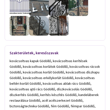
Szakterületek, keresőszavak
kovácsoltvas kapuk Gödöllő, kovácsoltvas kerítések
Gödöllő, kovácsoltvas korlátok Gödöllő, kovácsoltvas rácsok
Gödöllő, kovácsoltvas korlát Gödöllő, kovácsoltvas díszkapu
Gödöllő, kovácsoltvas erkélykorlát Gödöllő, kovácsoltvas
beltéri korlát Gödöllő, kovácsoltvas ablak rács Gödöllő,
kovácsoltvas ajtó rács Gödöllő, díszkovácsolás Gödöllő,
díszkerítés Gödöllő, kerítés készítés Gödöllő, kandeláberek
restaurálása Gödöllő, acél acélszerkezet Gödöllő,
biztonságtechnika Gödöllő, fém Gödöllő, fémipar Gödöllő,