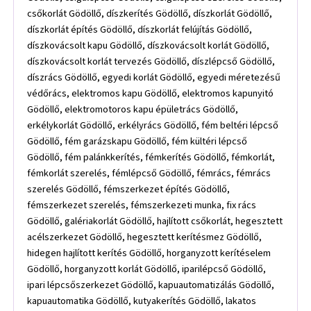
csőkorlát Gödöllő, díszkerítés Gödöllő, díszkorlát Gödöllő,
díszkorlát építés Gödöllő, díszkorlát felújítás Gödöllő,
díszkovácsolt kapu Gödöllő, díszkovácsolt korlát Gödöllő,
díszkovácsolt korlát tervezés Gödöllő, díszlépcső Gödöllő,
díszrács Gödöllő, egyedi korlát Gödöllő, egyedi méretezésű
védőrács, elektromos kapu Gödöllő, elektromos kapunyitó
Gödöllő, elektromotoros kapu épületrács Gödöllő,
erkélykorlát Gödöllő, erkélyrács Gödöllő, fém beltéri lépcső
Gödöllő, fém garázskapu Gödöllő, fém kültéri lépcső
Gödöllő, fém palánkkerítés, fémkerítés Gödöllő, fémkorlát,
fémkorlát szerelés, fémlépcső Gödöllő, fémrács, fémrács
szerelés Gödöllő, fémszerkezet építés Gödöllő,
fémszerkezet szerelés, fémszerkezeti munka, fix rács
Gödöllő, galériakorlát Gödöllő, hajlított csőkorlát, hegesztett
acélszerkezet Gödöllő, hegesztett kerítésmez Gödöllő,
hidegen hajlított kerítés Gödöllő, horganyzott kerítéselem
Gödöllő, horganyzott korlát Gödöllő, iparilépcső Gödöllő,
ipari lépcsőszerkezet Gödöllő, kapuautomatizálás Gödöllő,
kapuautomatika Gödöllő, kutyakerítés Gödöllő, lakatos