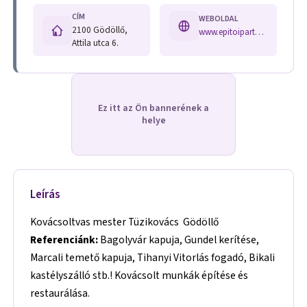
CÍM
WEBOLDAL
2100 Gödöllő,
www.epitoipartudakozo.hu/index.php?main=description&hid=468
Attila utca 6.
Ez itt az Ön bannerének a
helye
Leírás
Kovácsoltvas mester Tüzikovács Gödöllő
Referenciánk:
Bagolyvár kapuja, Gundel kerítése,
Marcali temető kapuja, Tihanyi Vitorlás fogadó, Bikali
kastélyszálló stb.! Kovácsolt munkák építése és
restaurálása.