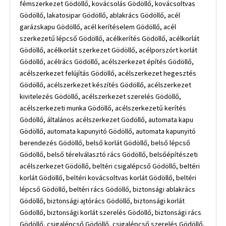
fémszerkezet Gödöllő, kovácsolás Gödöllő, kovácsoltvas
Gödöllő, lakatosipar Gödöllő, ablakrács Gödöllő, acél
garázskapu Gödöllő, acél kerítéselem Gödöllő, acél
szerkezetű lépcső Gödöllő, acélkerítés Gödöllő, acélkorlát
Gödöllő, acélkorlát szerkezet Gödöllő, acélporszórt korlát
Gödöllő, acélrács Gödöllő, acélszerkezet építés Gödöllő,
acélszerkezet felújítás Gödöllő, acélszerkezet hegesztés
Gödöllő, acélszerkezet készítés Gödöllő, acélszerkezet
kivitelezés Gödöllő, acélszerkezet szerelés Gödöllő,
acélszerkezeti munka Gödöllő, acélszerkezetű kerítés
Gödöllő, általános acélszerkezet Gödöllő, automata kapu
Gödöllő, automata kapunyitó Gödöllő, automata kapunyitó
berendezés Gödöllő, belső korlát Gödöllő, belső lépcső
Gödöllő, belső térelválasztó rács Gödöllő, belsőépítészeti
acélszerkezet Gödöllő, beltéri csigalépcső Gödöllő, beltéri
korlát Gödöllő, beltéri kovácsoltvas korlát Gödöllő, beltéri
lépcső Gödöllő, beltéri rács Gödöllő, biztonsági ablakrács
Gödöllő, biztonsági ajtórács Gödöllő, biztonsági korlát
Gödöllő, biztonsági korlát szerelés Gödöllő, biztonsági rács
Gödöllő, csigalépcső Gödöllő, csigalépcső szerelés Gödöllő,