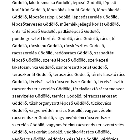
Gödöllő, lakatosmunka Gödöllő, lépcső Gödöllő, lépcső
korlátrúd Gödöllő, lépcsőházi korlát Gödöllő, lépcsőkorlát
Gödöllő, lépcsőoszlop Gödöllő, lépcsőszerelés Gödöllő,
lépcsőtervezés Gödöllő, műemlék jellegű korlát Gödöllő,
öntartó lépcső Gödöllő, padláslépcső Gödöllő,
ponthegesztett kerítés Gödöllő, rács Gödöllő, rácsajtó
Gödöllő, rácskapu Gödöllő, rácskészítés Gödöllő,
rácsszerelés Gödöllő, redőnyrács Gödöllő, szabadtéri
lépcső Gödöllő, szerelt lépcső Gödöllő, szerkezeti
lakatosmunka Gödöllő, szinterezett korlát Gödöllő,
teraszkorlát Gödöllő, teraszrács Gödöllő, térelválasztó rács
Gödöllő, térelválasztó rácsrendszer Gödöllő, térelválasztó
rácsrendszer szerelés Gödöllő, térelválasztó rácsrendszer
szervizelés Gödöllő, térrács Gödöllő, térrácsszerkezet
Gödöllő, tűzihorganyzott lépcső Gödöllő, tüzikovács
Gödöllő, vagyonvédelmi rács Gödöllő, vagyonvédelmi
rácsrendszer Gödöllő, vagyonvédelmi rácsrendszer
szerelés Gödöllő, vagyonvédelmi rácsrendszer szervizelés
Gödöllő, vaskorlát Gödöllő, védőkorlát rács Gödöllő,
védőrács Gödöllő, védőrács készítés Gödöllő, védőrács