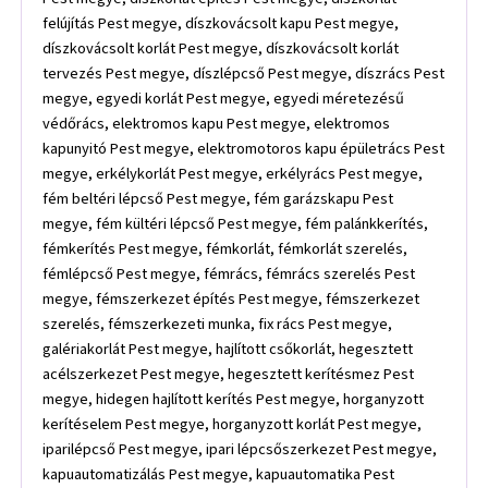
felújítás Pest megye, díszkovácsolt kapu Pest megye,
díszkovácsolt korlát Pest megye, díszkovácsolt korlát
tervezés Pest megye, díszlépcső Pest megye, díszrács Pest
megye, egyedi korlát Pest megye, egyedi méretezésű
védőrács, elektromos kapu Pest megye, elektromos
kapunyitó Pest megye, elektromotoros kapu épületrács Pest
megye, erkélykorlát Pest megye, erkélyrács Pest megye,
fém beltéri lépcső Pest megye, fém garázskapu Pest
megye, fém kültéri lépcső Pest megye, fém palánkkerítés,
fémkerítés Pest megye, fémkorlát, fémkorlát szerelés,
fémlépcső Pest megye, fémrács, fémrács szerelés Pest
megye, fémszerkezet építés Pest megye, fémszerkezet
szerelés, fémszerkezeti munka, fix rács Pest megye,
galériakorlát Pest megye, hajlított csőkorlát, hegesztett
acélszerkezet Pest megye, hegesztett kerítésmez Pest
megye, hidegen hajlított kerítés Pest megye, horganyzott
kerítéselem Pest megye, horganyzott korlát Pest megye,
iparilépcső Pest megye, ipari lépcsőszerkezet Pest megye,
kapuautomatizálás Pest megye, kapuautomatika Pest