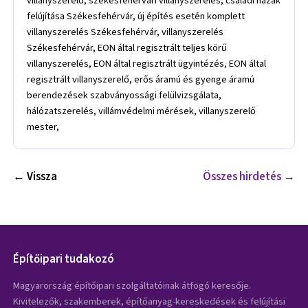
villanyszerelő, székesfehérvári villanyszerelés, családi házak
felújítása Székesfehérvár, új építés esetén komplett
villanyszerelés Székesfehérvár, villanyszerelés
Székesfehérvár, EON által regisztrált teljes körű
villanyszerelés, EON által regisztrált ügyintézés, EON által
regisztrált villanyszerelő, erős áramú és gyenge áramú
berendezések szabványossági felülvizsgálata,
hálózatszerelés, villámvédelmi mérések, villanyszerelő
mester,
← Vissza
Összes hirdetés →
Építőipari tudakozó
Magyarország építőipari szolgáltatóinak átfogó keresője.
Kivitelezők, szakemberek, építőanyag-kereskedések és felújítási