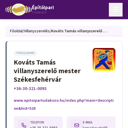
Építőipari
TUDAKOZÓ
Főoldal
/
Villanyszerelés
/
Kováts Tamás villanyszerelő mester Székesfehérvár
Villanyszerelés
Kováts Tamás
villanyszerelő mester
Székesfehérvár
+36-30-321-0093
www.epitoipartudakozo.hu/index.php?main=descripti
on&hid=528
TELEFON
E-MAIL
+36-30-321-0093
tamaskovats@freemail.hu