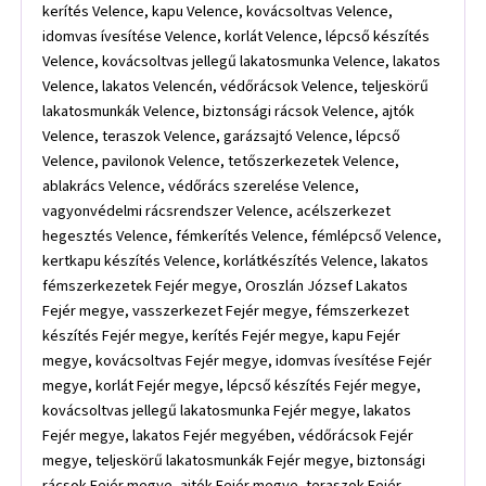
kerítés Velence, kapu Velence, kovácsoltvas Velence,
idomvas ívesítése Velence, korlát Velence, lépcső készítés
Velence, kovácsoltvas jellegű lakatosmunka Velence, lakatos
Velence, lakatos Velencén, védőrácsok Velence, teljeskörű
lakatosmunkák Velence, biztonsági rácsok Velence, ajtók
Velence, teraszok Velence, garázsajtó Velence, lépcső
Velence, pavilonok Velence, tetőszerkezetek Velence,
ablakrács Velence, védőrács szerelése Velence,
vagyonvédelmi rácsrendszer Velence, acélszerkezet
hegesztés Velence, fémkerítés Velence, fémlépcső Velence,
kertkapu készítés Velence, korlátkészítés Velence, lakatos
fémszerkezetek Fejér megye, Oroszlán József Lakatos
Fejér megye, vasszerkezet Fejér megye, fémszerkezet
készítés Fejér megye, kerítés Fejér megye, kapu Fejér
megye, kovácsoltvas Fejér megye, idomvas ívesítése Fejér
megye, korlát Fejér megye, lépcső készítés Fejér megye,
kovácsoltvas jellegű lakatosmunka Fejér megye, lakatos
Fejér megye, lakatos Fejér megyében, védőrácsok Fejér
megye, teljeskörű lakatosmunkák Fejér megye, biztonsági
rácsok Fejér megye, ajtók Fejér megye, teraszok Fejér