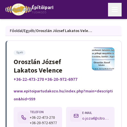
Építőipari
TUDAKOZÓ
Főoldal
/
Egyéb
/
Oroszlán József Lakatos Velence
Egyéb
Oroszlán József
Lakatos Velence
+36-22-473-270 +36-20-972-6977
www.epitoipartudakozo.hu/index.php?main=descripti
on&hid=559
TELEFON
E-MAIL
+36-22-473-270
o.jozsef@citromail.hu
+36-20-972-6977