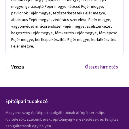
megye, garázsajtó Fejér megye, lépcső Fejér megye,
pavilonok Fejér megye, tetőszerkezetek Fejér megye,
ablakrács Fejér megye, védőrács szerelése Fejér megye,
vagyonvédelmi rácsrendszer Fejér megye, acélszerkezet
hegesztés Fejér megye, fémkerítés Fejér megye, fémlépcső
Fejér megye, kertkapu készítés Fejér megye, korlátkészítés
Fejér megye,
← Vissza
Összes hirdetés →
Építőipari tudakozó
Magyarország építőipari szolgáltatóinak átfogó keresője.
Kivitelezők, szakemberek, építőanyag-kereskedések és felújítási
szolgáltatások egy helyen.