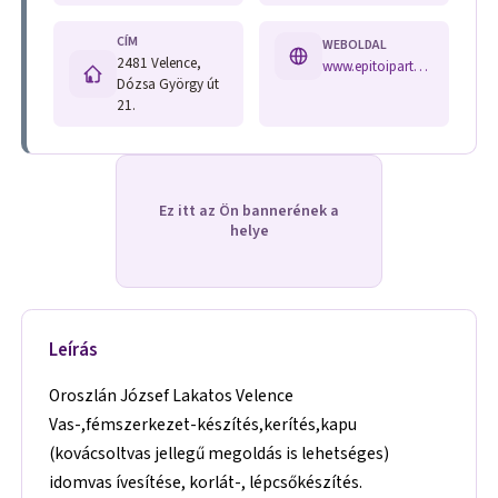
CÍM
WEBOLDAL
2481 Velence,
www.epitoipartudakozo.hu/index.php?main=description&hid=559
Dózsa György út
21.
Ez itt az Ön bannerének a
helye
Leírás
Oroszlán József Lakatos Velence
Vas-,fémszerkezet-készítés,kerítés,kapu
(kovácsoltvas jellegű megoldás is lehetséges)
idomvas ívesítése, korlát-, lépcsőkészítés.