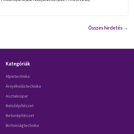
Összes hirdetés →
Kategóriák
Alpintechnika
Árnyékolástechnika
Asztalosipar
Belsőépítészet
Betonépítészet
Biztonságtechnika