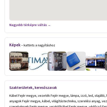
Nagyobb térképre váltás →
Képek
– kattints a nagyításhoz
Szakterületek, keresőszavak
Kábel Fejér megye, vezeték Fejér megye, lámpa, izzó, led, olajálló,
anyagok Fejér megye, kábel, világítástechnika, szerelési anyag, ve
szerelvények Fejér megye, vezérlőkábel Fejér megye, védőcső 