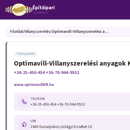
Építőipari
TUDAKOZÓ
Főoldal
/
Villanyszerelés
/
Optimavill-Villanyszerelési anyagok Kis és Nagykereskedelme
Villanyszerelés
Optimavill-Villanyszerelési anyagok
+36-25-450-454 +36-70-944-9552
www.optimavillkft.hu
TELEFON
+36-25-450-454 +36-70-944-9552
CÍM
2400 Dunaújváros,Szilágyi Erzsébet 10.