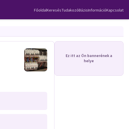
Főoldal
Keresés
TudakozóBázis
Információ
Kapcsolat
Ez itt az Ön bannerének a
helye