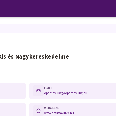
 Kis és Nagykereskedelme
E-MAIL
optimavillkft@optimavillkft.hu
WEBOLDAL
www.optimavillkft.hu