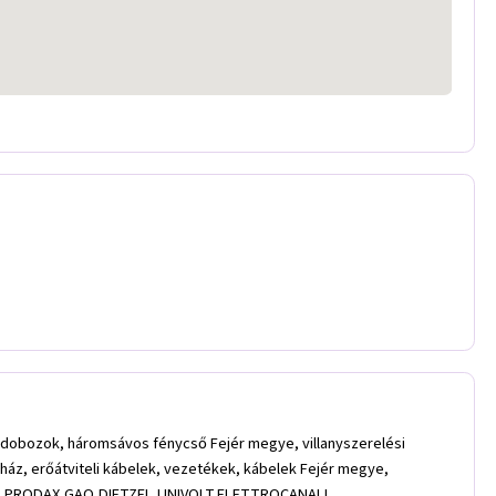
ió, dobozok, háromsávos fénycső Fejér megye, villanyszerelési
uház, erőátviteli kábelek, vezetékek, kábelek Fejér megye,
ND, PRODAX,GAO,DIETZEL,UNIVOLT,ELETTROCANALI,