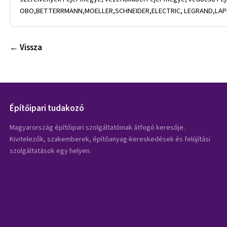
OBO,BETTERRMANN,MOELLER,SCHNEIDER,ELECTRIC, LEGRAND,LAPP
← Vissza
Építőipari tudakozó
Magyarország építőipari szolgáltatóinak átfogó keresője.
Kivitelezők, szakemberek, építőanyag-kereskedések és felújítási
szolgáltatások egy helyen.