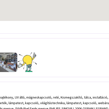
 hajlékony, UV álló, mágneskapcsoló, relé, Kismegszakító, tálca, installác
zeték, lámpatest, kapcsoló, világítástechnika, lámpatest, kapcsoló, webár
Fejér megye, földkábel Fejér megye,PHILIPS,SIMOVILL2006,OSRAM,LEGRA