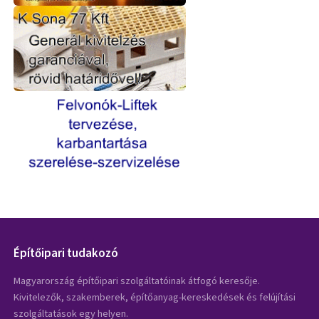
Építőipari tudakozó
Magyarország építőipari szolgáltatóinak átfogó keresője.
Kivitelezők, szakemberek, építőanyag-kereskedések és felújítási
szolgáltatások egy helyen.