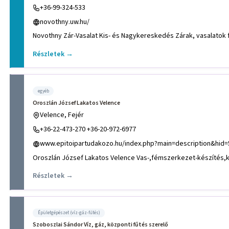
+36-99-324-533
novothny.uw.hu/
Novothny Zár-Vasalat Kis- és Nagykereskedés Zárak, vasalatok 
Részletek →
egyéb
Oroszlán József Lakatos Velence
Velence, Fejér
+36-22-473-270 +36-20-972-6977
www.epitoipartudakozo.hu/index.php?main=description&hid=
Részletek →
Épületgépészet (víz-gáz-fűtés)
Szoboszlai Sándor Víz, gáz, központi fűtés szerelő