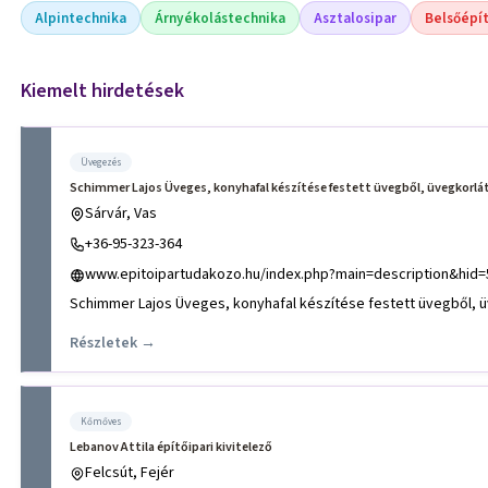
Alpintechnika
Árnyékolástechnika
Asztalosipar
Belsőépí
Kiemelt hirdetések
Üvegezés
Schimmer Lajos Üveges, konyhafal készítése festett üvegből, üvegkorlát
Sárvár, Vas
+36-95-323-364
www.epitoipartudakozo.hu/index.php?main=description&hid=
Schimmer Lajos Üveges, konyhafal készítése festett üvegből, ü
Részletek →
Kőmőves
Lebanov Attila építőipari kivitelező
Felcsút, Fejér