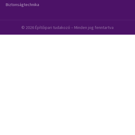
Biztonságtechnika
© 2026 Építőipari tudakozó – Minden jog fenntartva