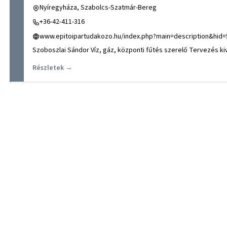
Nyíregyháza, Szabolcs-Szatmár-Bereg
+36-42-411-316
www.epitoipartudakozo.hu/index.php?main=description&hid=
Részletek →